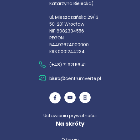
Katarzyna Bielecka)
ul. Mieszczańska 29/13
50-201 Wrocław
NIP 8982334556
REGON
54492674000000
KRS 0001244234
(+48) 71 321 56 41
biuro@centrumverte.pl
Ustawienia prywatności
Na skróty
O firmie