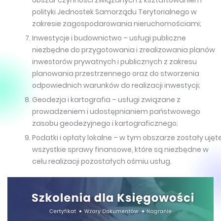
obszar czynności związanych z kształtowaniem
polityki Jednostek Samorządu Terytorialnego w
zakresie zagospodarowania nieruchomościami;
Inwestycje i budownictwo – usługi publiczne
niezbędne do przygotowania i zrealizowania planów
inwestorów prywatnych i publicznych z zakresu
planowania przestrzennego oraz do stworzenia
odpowiednich warunków do realizacji inwestycji;
Geodezja i kartografia – usługi związane z
prowadzeniem i udostępnianiem państwowego
zasobu geodezyjnego i kartograficznego;
Podatki i opłaty lokalne – w tym obszarze zostały ujęt
wszystkie sprawy finansowe, które są niezbędne w
celu realizacji pozostałych ośmiu usług.