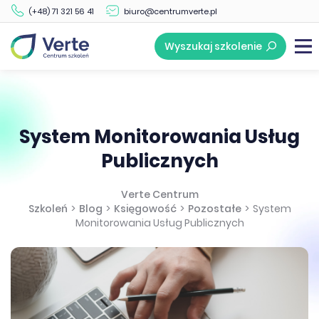
(+48) 71 321 56 41
biuro@centrumverte.pl
Wyszukaj szkolenie
System Monitorowania Usług
Publicznych
Verte Centrum
Szkoleń
>
Blog
>
Księgowość
>
Pozostałe
>
System
Monitorowania Usług Publicznych