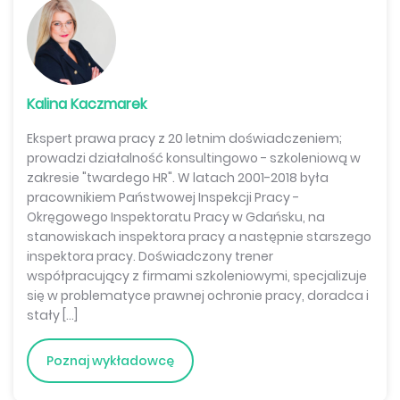
stanowisku pracy
oświadczenie o zastosowaniu monitoringu w
miejscu pracy
klauzula informacyjna RODO
Kalina Kaczmarek
ewidencja godzin wykonywania umowy zlecenia
Ekspert prawa pracy z 20 letnim doświadczeniem;
prowadzi działalność konsultingowo - szkoleniową w
deklaracja o rezygnacji z dokonywania wpłat do
zakresie "twardego HR". W latach 2001-2018 była
PPK
pracownikiem Państwowej Inspekcji Pracy -
Okręgowego Inspektoratu Pracy w Gdańsku, na
porozumienie o wykorzystaniu urlopu
stanowiskach inspektora pracy a następnie starszego
wypoczynkowego w trakcie kolejnego
inspektora pracy. Doświadczony trener
zatrudnienia
współpracujący z firmami szkoleniowymi, specjalizuje
kwestionariusz osobowy dla pracownika
się w problematyce prawnej ochronie pracy, doradca i
stały […]
Poznaj wykładowcę