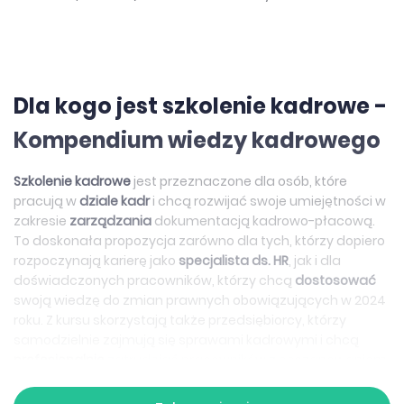
Dla kogo jest szkolenie kadrowe -
Kompendium wiedzy kadrowego
Szkolenie kadrowe
jest przeznaczone dla osób, które
pracują w
dziale kadr
i chcą rozwijać swoje umiejętności w
zakresie
zarządzania
dokumentacją kadrowo-płacową.
To doskonała propozycja zarówno dla tych, którzy dopiero
rozpoczynają karierę jako
specjalista ds. HR
, jak i dla
doświadczonych pracowników, którzy chcą
dostosować
swoją wiedzę do zmian prawnych obowiązujących w 2024
roku. Z kursu skorzystają także przedsiębiorcy, którzy
samodzielnie zajmują się sprawami kadrowymi i chcą
profesjonalnie
zatrudniać pracowników z poszanowaniem
zasad
prywatności
i ochrony
danych osobowych
.