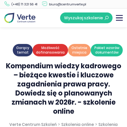
(+48) 71 321 56 41
biuro@centrumverte.pl
Wyszukaj szkolenie
Gorący
Możliwość
Ostatnie
Pakiet wzorów
temat
dofinansowania
miejsca
dokumentów
Kompendium wiedzy kadrowego
– bieżące kwestie i kluczowe
zagadnienia prawa pracy.
Dowiedz się o planowanych
zmianach w 2026r. - szkolenie
online
Verte Centrum Szkoleń
>
Szkolenia online
>
Szkolenia