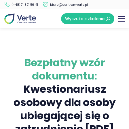
(+48) 71 321 56 41
biuro@centrumverte.pl
Wyszukaj szkolenie
Bezpłatny wzór
dokumentu:
Kwestionariusz
osobowy dla osoby
ubiegającej się o
zatrudnienie [PDF]