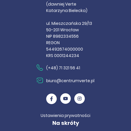
(dawniej Verte
Katarzyna Bielecka)
ul. Mieszczańska 29/13
50-201 Wrocław
NIP 8982334556
REGON
54492674000000
KRS 0001244234
(+48) 71 321 56 41
biuro@centrumverte.pl
Ustawienia prywatności
Na skróty