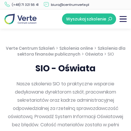
(+48) 71 321 56 41
biuro@centrumverte.pl
Wyszukaj szkolenie
Verte Centrum Szkoleń
>
Szkolenia online
>
Szkolenia dla
sektora finansów publicznych
>
Oświata
>
SIO
SIO - Oświata
Nasze szkolenia SIO to praktyczne wsparcie
dedykowane dyrektorom szkół, pracownikom
sekretariatów oraz kadrze administracyjnej
odpowiedzialnej za rzetelną sprawozdawczość
oświatową. Prowadź System Informacji Oświatowej
bez błędów. Całość materiałów została w pełni