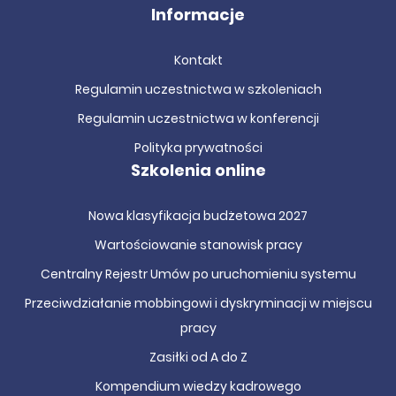
danych zbiorczych.
Informacje
Szczególną uwagę poświęcamy ustawowym terminom
Kontakt
przekazywania danych oraz temu, jak sprawdzić
poprawność wprowadzonych informacji przed ich
Regulamin uczestnictwa w szkoleniach
zatwierdzeniem. Po szkoleniu uczestnik samodzielnie i
Regulamin uczestnictwa w konferencji
pewnie przeprowadza cały proces wprowadzania danych,
Polityka prywatności
zgodnie z aktualnymi przepisami na 2026 rok.
Szkolenia online
Szkolenia SIO dla kadr i
Nowa klasyfikacja budżetowa 2027
administracji oświatowej –
Wartościowanie stanowisk pracy
ewidencja nauczycieli i awans
Centralny Rejestr Umów po uruchomieniu systemu
zawodowy
Przeciwdziałanie mobbingowi i dyskryminacji w miejscu
pracy
Pracownicy odpowiedzialni za ewidencję nauczycieli
mierzą się w
SIO
z danymi szczególnie wrażliwymi na błędy
Zasiłki od A do Z
– prawidłowe naliczenie etatów, uzupełnienie modułu
Kompendium wiedzy kadrowego
Nauczyciel oraz odzwierciedlenie zmian wynikających z