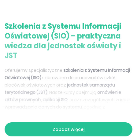
Szkolenia z Systemu Informacji
Oświatowej (SIO) – praktyczna
wiedza dla jednostek oświaty i
JST
Oferujemy specjalistyczne
szkolenia z Systemu Informacji
Oświatowej (SIO)
skierowane do pracowników szkół,
placówek oświatowych oraz
jednostek samorządu
terytorialnego (JST)
. Nasze kursy obejmują
omówienie
aktów prawnych, aplikacji SIO
, oraz szczegółowych zasad
wprowadzania danych do systemu
, zgodnie z
obowiązującymi
ustawami o systemie informacji
oświatowej
. To idealne rozwiązanie dla osób
rozpoczynających pracę z systemem oraz tych, które
Zobacz więcej
chcą aktualizować wiedzę.