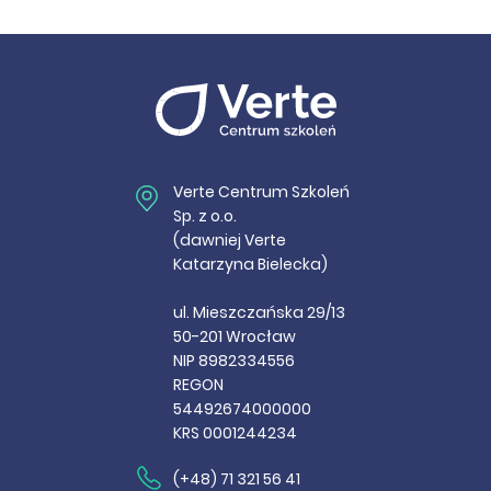
Verte Centrum Szkoleń
Sp. z o.o.
(dawniej Verte
Katarzyna Bielecka)
ul. Mieszczańska 29/13
50-201 Wrocław
NIP 8982334556
REGON
54492674000000
KRS 0001244234
(+48) 71 321 56 41