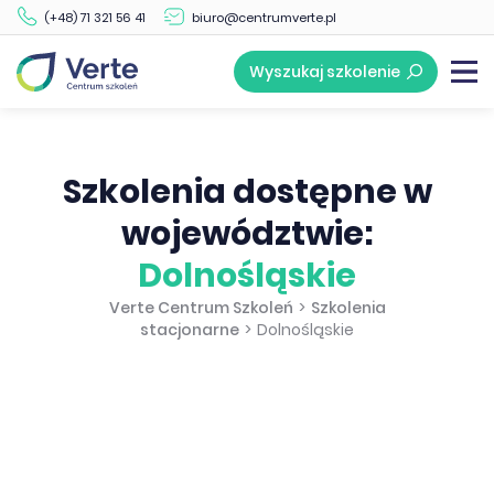
(+48) 71 321 56 41
biuro@centrumverte.pl
Wyszukaj szkolenie
Szkolenia dostępne w
województwie:
Dolnośląskie
Verte Centrum Szkoleń
>
Szkolenia
stacjonarne
>
Dolnośląskie