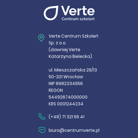
Verte Centrum Szkoleń
Sp. z o.o.
(dawniej Verte
Katarzyna Bielecka)
ul. Mieszczańska 29/13
50-201 Wrocław
NIP 8982334556
REGON
54492674000000
KRS 0001244234
(+48) 71 321 56 41
biuro@centrumverte.pl