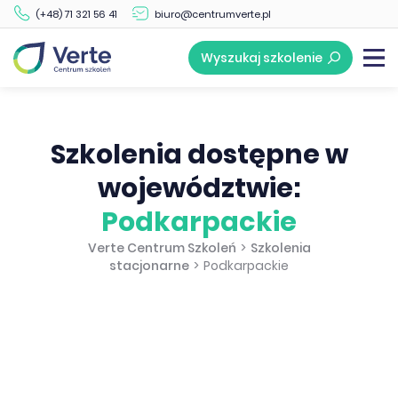
(+48) 71 321 56 41
biuro@centrumverte.pl
Wyszukaj szkolenie
Szkolenia dostępne w
województwie:
Podkarpackie
Verte Centrum Szkoleń
>
Szkolenia
stacjonarne
>
Podkarpackie