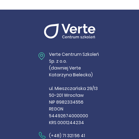
Verte Centrum Szkoleń
Sp. z o.o.
(dawniej Verte
Katarzyna Bielecka)
ul. Mieszczańska 29/13
50-201 Wrocław
NIP 8982334556
REGON
54492674000000
KRS 0001244234
(+48) 71 321 56 41