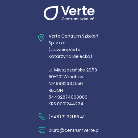
Verte Centrum Szkoleń
Sp. z o.o.
(dawniej Verte
Katarzyna Bielecka)
ul. Mieszczańska 29/13
50-201 Wrocław
NIP 8982334556
REGON
54492674000000
KRS 0001244234
(+48) 71 321 56 41
biuro@centrumverte.pl