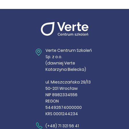
Verte Centrum Szkoleń
Sp. z o.o.
(dawniej Verte
Katarzyna Bielecka)
ul. Mieszczańska 29/13
50-201 Wrocław
NIP 8982334556
REGON
54492674000000
KRS 0001244234
(+48) 71 321 56 41