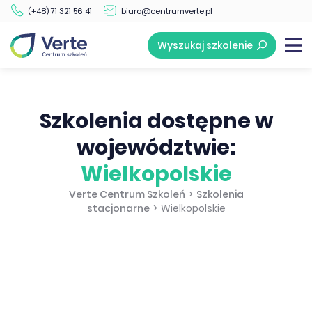
(+48) 71 321 56 41
biuro@centrumverte.pl
Wyszukaj szkolenie
Szkolenia dostępne w
województwie:
Wielkopolskie
Verte Centrum Szkoleń
>
Szkolenia
stacjonarne
>
Wielkopolskie