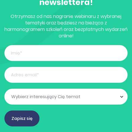
newslettera!
Otrzymasz od nas nagranie webinaru z wybranej
tematyki oraz będziesz na bieżąco z
harmonogramem szkoleń oraz bezpłatnych wydarzeń
online!