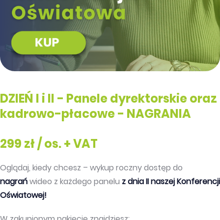
DZIEŃ I i II - Panele dyrektorskie oraz
kadrowo-płacowe - NAGRANIA
299 zł / os. + VAT
Oglądaj, kiedy chcesz – wykup roczny dostęp do
nagrań
wideo z każdego panelu
z dnia II naszej Konferencji
Oświatowej!
W zakupionym pakiecie znajdziesz: