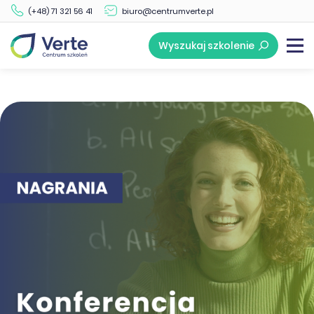
(+48) 71 321 56 41
biuro@centrumverte.pl
Wyszukaj szkolenie