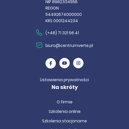
NIP 8982334556
REGON
54492674000000
KRS 0001244234
(+48) 71 321 56 41
biuro@centrumverte.pl
Ustawienia prywatności
Na skróty
O firmie
Szkolenia online
Szkolenia stacjonarne