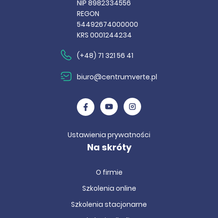
NIP 8982334556
REGON
54492674000000
KRS 0001244234
(+48) 71 321 56 41
biuro@centrumverte.pl
Ustawienia prywatności
Na skróty
O firmie
Szkolenia online
Szkolenia stacjonarne