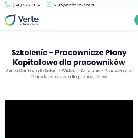
(+48) 71 321 56 41
biuro@centrumverte.pl
Szkolenie - Pracownicze Plany
Kapitałowe dla pracowników
Verte Centrum Szkoleń
>
Wideo
>
Szkolenie - Pracownicze
Plany Kapitałowe dla pracowników
llowfullscreen>