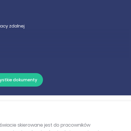
acy zdalnej
ystkie dokumenty
scu pracy
PK
świacie skierowane jest do pracowników