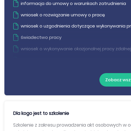
informacja do umowy o warunkach zatrudnienia
wniosek o rozwiązanie umowy o pracę
wniosek o uzgodnienia dotyczące wykonywania pr
świadectwo pracy
wniosek o wykonywanie okazjonalnej pracy zdalnej
umowa powierzenia danych osobowych
skierowanie na badania lekarskie
Zobacz wsz
oświadczenie o zastosowaniu monitoringu w miej
klauzula informacyjna RODO
deklaracja o rezygnacji z dokonywania wpłat do P
Dla kogo jest to szkolenie
kwestionariusz osobowy dla pracownika
Szkolenie z zakresu prowadzenia akt osobowych w o