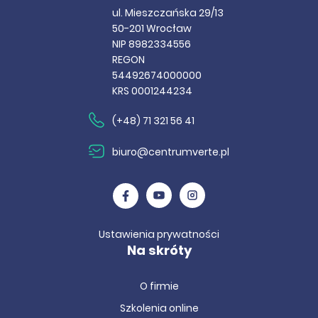
ul. Mieszczańska 29/13
50-201 Wrocław
NIP 8982334556
REGON
54492674000000
KRS 0001244234
(+48) 71 321 56 41
biuro@centrumverte.pl
Ustawienia prywatności
Na skróty
O firmie
Szkolenia online