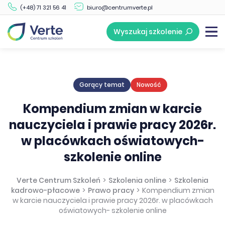
(+48) 71 321 56 41
biuro@centrumverte.pl
Wyszukaj szkolenie
Gorący temat
Nowość
Kompendium zmian w karcie
nauczyciela i prawie pracy 2026r.
w placówkach oświatowych-
szkolenie online
Verte Centrum Szkoleń
>
Szkolenia online
>
Szkolenia
kadrowo-płacowe
>
Prawo pracy
>
Kompendium zmian
w karcie nauczyciela i prawie pracy 2026r. w placówkach
oświatowych- szkolenie online