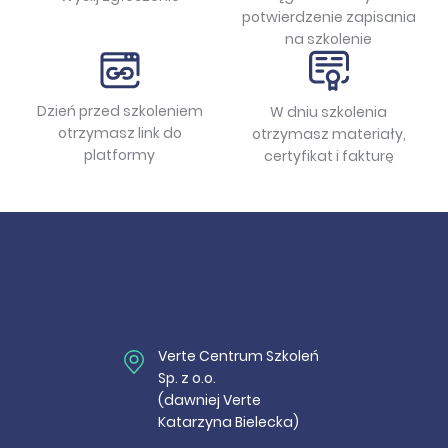
potwierdzenie zapisania
na szkolenie
Dzień przed szkoleniem
W dniu szkolenia
otrzymasz link do
otrzymasz materiały,
platformy
certyfikat i fakturę
Verte Centrum Szkoleń
Sp. z o.o.
(dawniej Verte
Katarzyna Bielecka)