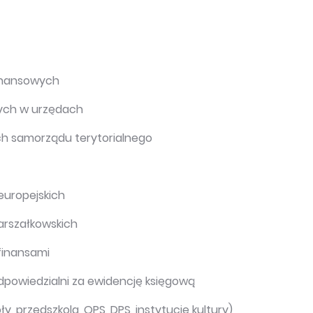
finansowych
ych w urzędach
ch samorządu terytorialnego
europejskich
arszałkowskich
finansami
owiedzialni za ewidencję księgową
, przedszkola, OPS, DPS, instytucje kultury)