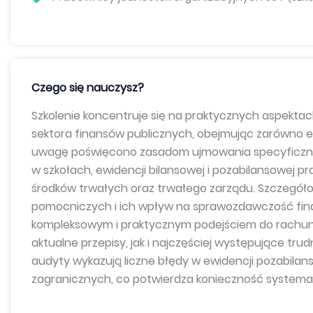
Czego się nauczysz?
Szkolenie koncentruje się na praktycznych aspekt
sektora finansów publicznych, obejmując zarówno ew
uwagę poświęcono zasadom ujmowania specyficznyc
w szkołach, ewidencji bilansowej i pozabilansowej 
środków trwałych oraz trwałego zarządu. Szczegół
pomocniczych i ich wpływ na sprawozdawczość fina
kompleksowym i praktycznym podejściem do rachu
aktualne przepisy, jak i najczęściej występujące trud
audyty wykazują liczne błędy w ewidencji pozabilan
zagranicznych, co potwierdza konieczność systemat