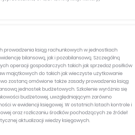
ach prowadzenia ksiąg rachunkowych w jednostkach
idencję bilansową, jak i pozabilansową. Szczególną
h operacji gospodarczych takich jak sprzedaż posiłków
praw majątkowych do takich jak wieczyste użytkowanie
owo zostaną omówione także zasady prowadzenia ksiąg
nsową jednostek budżetowych. Szkolenie wyróżnia się
nkowości budżetowej, uwzględniającym zarówno
ności w ewidencji księgowej. W ostatnich latach kontrole i
sowej oraz rozliczaniu środków pochodzących ze źródeł
ycznej aktualizacji wiedzy księgowych.