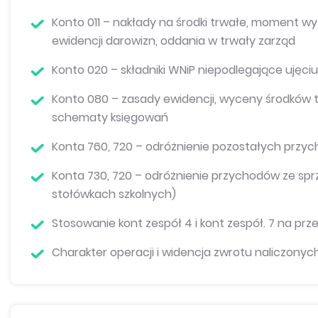
Konto 011 – nakłady na środki trwałe, moment w
ewidencji darowizn, oddania w trwały zarząd
Konto 020 – składniki WNiP niepodlegające ujęci
Konto 080 – zasady ewidencji, wyceny środków t
schematy księgowań
Konta 760, 720 – odróżnienie pozostałych pr
Konta 730, 720 – odróżnienie przychodów ze s
stołówkach szkolnych)
Stosowanie kont zespół 4 i kont zespół. 7 na pr
Charakter operacji i widencja zwrotu naliczonyc