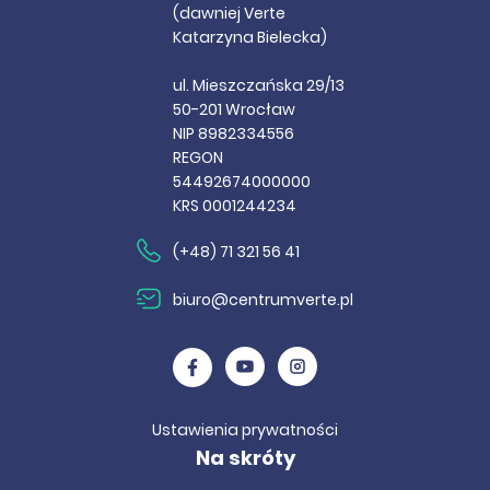
(dawniej Verte
Katarzyna Bielecka)
ul. Mieszczańska 29/13
50-201 Wrocław
NIP 8982334556
REGON
54492674000000
KRS 0001244234
(+48) 71 321 56 41
biuro@centrumverte.pl
Ustawienia prywatności
Na skróty