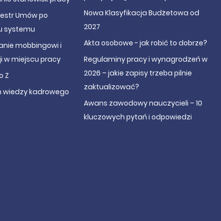
Nowa Klasyfikacja Budżetowa od
jestr Umów po
2027
u systemu
Akta osobowe - jak robić to dobrze?
anie mobbingowi i
i w miejscu pracy
Regulaminy pracy i wynagrodzeń w
2026 – jakie zapisy trzeba pilnie
o Z
zaktualizować?
 wiedzy kadrowego
Awans zawodowy nauczycieli – 10
kluczowych pytań i odpowiedzi