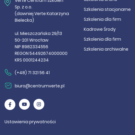
Verte Centrum Szkoleń
Sp. z o.o.
Szkolenia stacjonarne
(dawniej Verte Katarzyna
Szkolenia dla firm
Bielecka)
Kadrowe Środy
ul. Mieszczańska 29/13
Szkolenia dla firm
50-201 Wrocław
NIP 8982334556
Szkolenia archiwalne
REGON 54492674000000
KRS 0001244234
(+48) 71 321 56 41
biuro@centrumverte.pl
Ustawienia prywatności