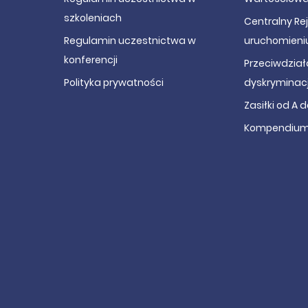
szkoleniach
Centralny Re
Regulamin uczestnictwa w
uruchomieni
konferencji
Przeciwdział
Polityka prywatności
dyskryminacj
Zasiłki od A d
Kompendium