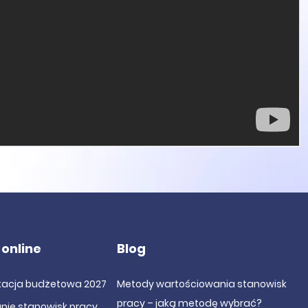
 online
Blog
ikacja budżetowa 2027
Metody wartościowania stanowisk
pracy – jaką metodę wybrać?
nie stanowisk pracy