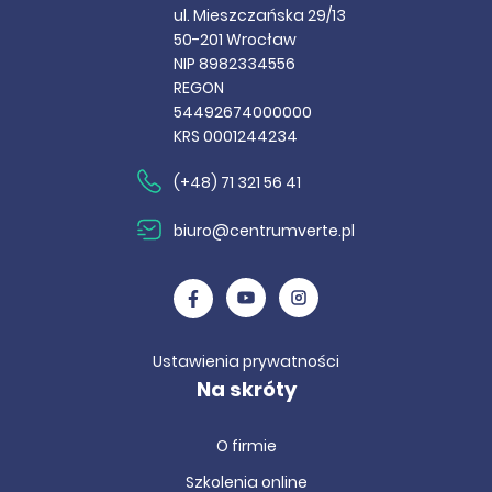
ul. Mieszczańska 29/13
50-201 Wrocław
NIP 8982334556
REGON
54492674000000
KRS 0001244234
(+48) 71 321 56 41
biuro@centrumverte.pl
Ustawienia prywatności
Na skróty
O firmie
Szkolenia online