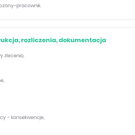
łożony–pracownik.
rukcja, rozliczenia, dokumentacja
 zlecenia,
e,
orcy – konsekwencje,