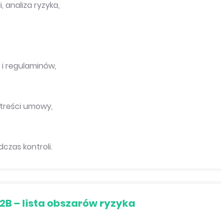
, analiza ryzyka,
i regulaminów,
 treści umowy,
czas kontroli.
B2B – lista obszarów ryzyka