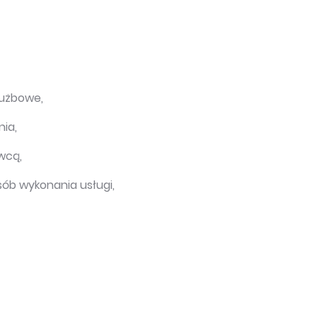
łużbowe,
ia,
wcą,
sób wykonania usługi,