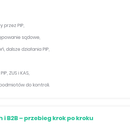
 przez PIP,
tępowanie sądowe,
, dalsze działania PIP,
IP, ZUS i KAS,
podmiotów do kontroli.
i B2B – przebieg krok po kroku