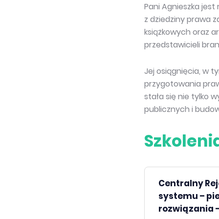
Pani Agnieszka jes
z dziedziny prawa z
książkowych oraz ar
przedstawicieli bra
Jej osiągnięcia, w 
przygotowania prawn
stała się nie tylko
publicznych i budow
Szkoleni
Centralny Re
systemu – pie
rozwiązania -