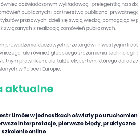
t również doświadczonym wykładowcą i prelegentką na sz
amówień publicznych i partnerstwa publiczno-prywatnego (P
tykułów prasowych, dzieli się swoją wiedzą, pomagając w
nż związanych z realizacją zamówień publicznych.
tym prowadzenie kluczowych przetargów i inwestycji infra
iczego, ale również głębokiego zrozumienia technologii, 
 wybitnym prawnikiem, ale także ekspertem, którego doradzt
lanych w Polsce i Europie.
a aktualne
jestr Umów w jednostkach oświaty po uruchomien
rwsze interpretacje, pierwsze błędy, praktyczne
 szkolenie online