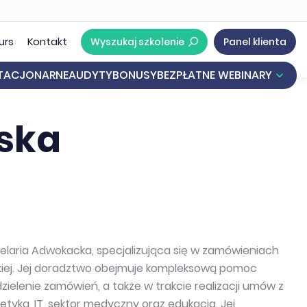
urs
Kontakt
Wyszukaj szkolenie
Panel klienta
STACJONARNE
AUDYTY
BONUSY
BEZPŁATNE WEBINARY
acy
e Informacji Oświatowej
Nowe przepisy o mobbingu. Jak przygotować się krok po kroku na rewolucyjne zmiany w mobbingu?
Inwentaryzacja roczna - najważniejsze kwestie praktyczne
Akademia Oświaty - bezpłatny kurs z certyfikatem
ska
aria Adwokacka, specjalizująca się w zamówieniach
kiej. Jej doradztwo obejmuje kompleksową pomoc
lenie zamówień, a także w trakcie realizacji umów z
etyka, IT, sektor medyczny oraz edukacja. Jej