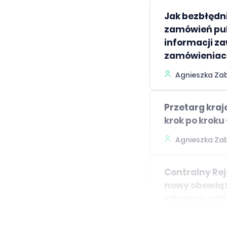
Jak bezbłędn
zamówień pub
informacji z
zamówieniach?
Agnieszka Za
Przetarg kraj
krok po kroku 
Agnieszka Za
Centralny Rej
nowy obowiąz
szkolenie onl
Agnieszka Za