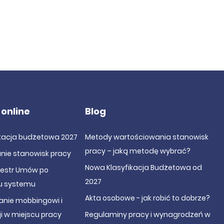
 online
Blog
ikacja budżetowa 2027
Metody wartościowania stanowisk
pracy – jaką metodę wybrać?
nie stanowisk pracy
Nowa Klasyfikacja Budżetowa od
jestr Umów po
2027
u systemu
Akta osobowe - jak robić to dobrze?
anie mobbingowi i
i w miejscu pracy
Regulaminy pracy i wynagrodzeń w