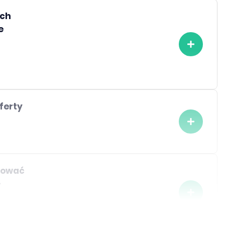
ych
e
ferty
izować
-