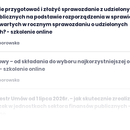
ie przygotować i złożyć sprawozdanie z udzielon
licznych na podstawie rozporządzenia w sprawi
awartych w rocznym sprawozdaniu o udzielonych
 - szkolenie online
borowska
owy – od składania do wyboru najkorzystniejszej o
- szkolenie online
borowska
estr Umów od 1 lipca 2026r. – jak skutecznie zreal
ek w jednostkach sektora finansów publicznych 
ine
borowska