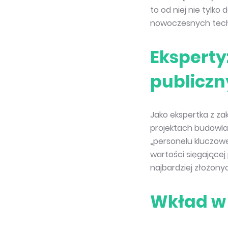
to od niej nie tylko
nowoczesnych techn
Eksperty
publicz
Jako ekspertka z za
projektach budowlan
„personelu kluczow
wartości sięgającej
najbardziej złożony
Wkład w 