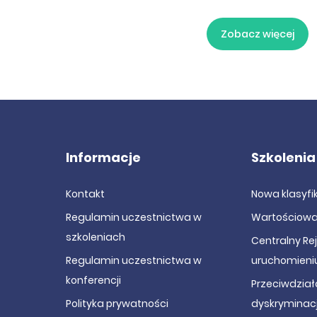
y przed KIO – co się zmieni w marcu 2026 r. i jak
Zobacz więcej
a działać skutecznie - szkolenie online
borowska
 o zamówieniach publicznych w 2026 r., o których
eć - szkolenie online
Informacje
Szkolenia
borowska
Kontakt
Nowa klasyf
Regulamin uczestnictwa w
Wartościowa
szkoleniach
Centralny Re
Regulamin uczestnictwa w
uruchomieni
konferencji
Przeciwdział
Polityka prywatności
dyskryminacj