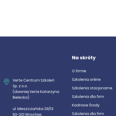
Zdalne rozpraw
zamawiający m
Agnieszka Za
Nowe przepisy
musisz wiedzi
Na skróty
Agnieszka Za
O firmie
Szkolenia online
Verte Centrum Szkoleń
Sp. z o.o.
Szkolenia stacjonarne
(dawniej Verte Katarzyna
Szkolenia dla firm
Bielecka)
Kadrowe Środy
ul. Mieszczańska 29/13
Szkolenia dla firm
50-201 Wrocław