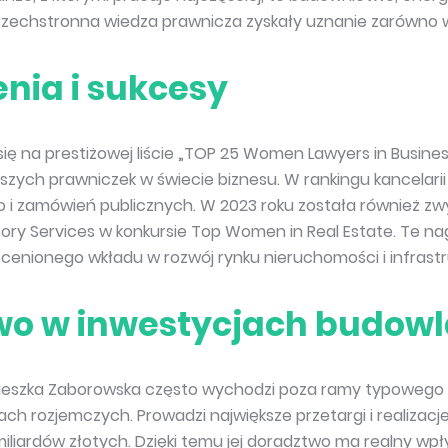
echstronna wiedza prawnicza zyskały uznanie zarówno w kr
nia i sukcesy
się na prestiżowej liście „TOP 25 Women Lawyers in Busine
ejszych prawniczek w świecie biznesu. W rankingu kancelari
 zamówień publicznych. W 2023 roku została również zwyci
isory Services w konkursie Top Women in Real Estate. Te 
enionego wkładu w rozwój rynku nieruchomości i infrastr
wo w inwestycjach budow
ieszka Zaborowska często wychodzi poza ramy typowego 
ch rozjemczych. Prowadzi największe przetargi i realizacj
 miliardów złotych. Dzięki temu jej doradztwo ma realny 