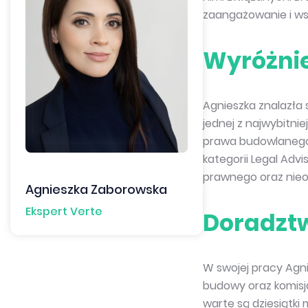
zaangażowanie i wsz
Wyróżnie
Agnieszka znalazła 
jednej z najwybitni
prawa budowlanego i
kategorii Legal Adv
prawnego oraz nieoc
Agnieszka Zaborowska
Ekspert Verte
Doradzt
W swojej pracy Agn
budowy oraz komisja
warte są dziesiątki