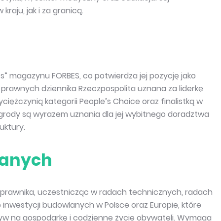
aju, jak i za granicą.
ss” magazynu FORBES, co potwierdza jej pozycję jako
i prawnych dziennika Rzeczpospolita uznana za liderkę
ężczynią kategorii People’s Choice oraz finalistką w
nagrody są wyrazem uznania dla jej wybitnego doradztwa
uktury.
lanych
prawnika, uczestnicząc w radach technicznych, radach
e inwestycji budowlanych w Polsce oraz Europie, które
wpływ na gospodarkę i codzienne życie obywateli. Wymaga