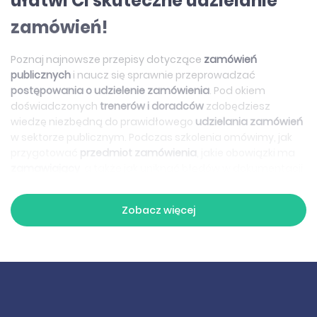
ułatwi Ci skuteczne udzielanie
zamówień!
Poznaj najnowsze przepisy dotyczące
zamówień
publicznych
i naucz się sprawnie przeprowadzać
postępowania o udzielenie zamówienia
. Pod okiem
doświadczonych
trenerów i doradców
zdobędziesz
wiedzę niezbędną do prawidłowego
udzielania zamówień
w sektorze publicznym. Podczas szkolenia omówimy, jak
przygotować
przedmiot zamówienia
, jakie obowiązki ma
zamawiający
, a także jak uniknąć błędów w dokumentacji.
Weź udział w profesjonalnym
szkoleniu online
i zostań
ekspertem w
pzp
!
Zobacz więcej
Jak sprawnie zamawiać i
udzielać zamówień publicznych –
praktyczne szkolenie z
przetargów publicznych