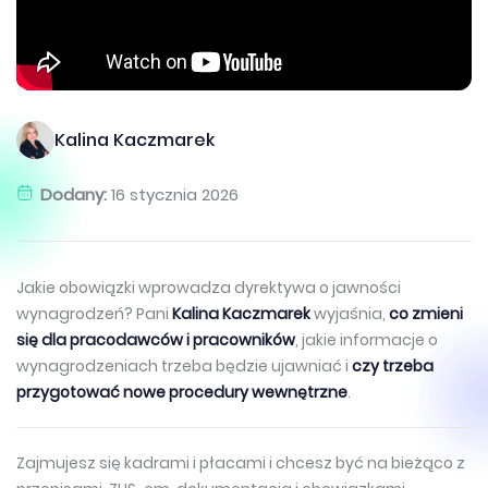
Kalina Kaczmarek
Dodany:
16 stycznia 2026
Jakie obowiązki wprowadza dyrektywa o jawności
wynagrodzeń? Pani
Kalina Kaczmarek
wyjaśnia,
co zmieni
się dla pracodawców i pracowników
, jakie informacje o
wynagrodzeniach trzeba będzie ujawniać i
czy trzeba
przygotować nowe procedury wewnętrzne
.
Zajmujesz się kadrami i płacami i chcesz być na bieżąco z