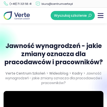
(+48) 71 321 56 41
biuro@centrumverte.pl
Wyszukaj szkolenie
Jawność wynagrodzeń - jakie
zmiany oznacza dla
pracodawców i pracowników?
Verte Centrum Szkoleń
>
Wideoblog
>
Kadry
>
Jawność
wynagrodzeń - jakie zmiany oznacza dla pracodawców i
pracowników?