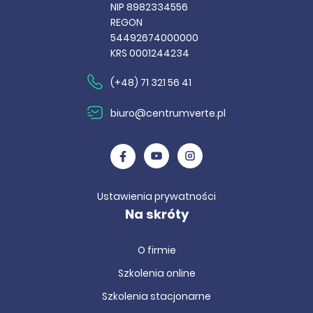
NIP 8982334556
REGON
54492674000000
KRS 0001244234
(+48) 71 321 56 41
biuro@centrumverte.pl
Ustawienia prywatności
Na skróty
O firmie
Szkolenia online
Szkolenia stacjonarne