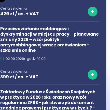
Cena szkolenia:
429 zł / os. + VAT
Przeciwdziałanie mobbingowi i
dyskryminacji w miejscu pracy – planowane
zmiany 2026 – wzór polityki
antymobbingowej wraz z omówieniem -
szkolenie online
02.09.2026r. godz. 10.00.
Cena szkolenia:
399 zł / os. + VAT
Zakładowy Fundusz Świadczeń Socjalnych
w praktyce w 2026 roku oraz nowy wzór
regulaminu ZFŚS - jak stworzyć dokument
zgodnie z prawem i praktyczny w użyciu? -