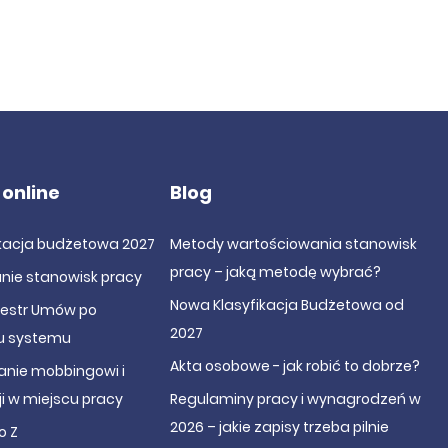
 online
Blog
ikacja budżetowa 2027
Metody wartościowania stanowisk
pracy – jaką metodę wybrać?
nie stanowisk pracy
Nowa Klasyfikacja Budżetowa od
jestr Umów po
2027
u systemu
Akta osobowe - jak robić to dobrze?
anie mobbingowi i
i w miejscu pracy
Regulaminy pracy i wynagrodzeń w
2026 – jakie zapisy trzeba pilnie
o Z