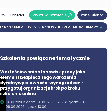
urs
Kontakt
Wyszukaj szkolenie
Panel klienta
ACJONARNE
AUDYTY
BONUSY
BEZPŁATNE WEBINARY
acy
e Informacji Oświatowej
Nowe przepisy o mobbingu. Jak przygotować się krok po kroku na rewolucyjne zmiany w mobbingu?
Inwentaryzacja roczna - najważniejsze kwestie praktyczne
Akademia Oświaty - bezpłatny kurs z certyfikatem
Szkolenia powiązane tematycznie
Wartościowanie stanowisk pracy jako
element bezpiecznego wdrożenia
dyrektywy o jawności wynagrodzeń -
przygotuj organizację krok po kroku -
szkolenie online
19.08.2026r. godz. 10.00., 26.08.2026r. godz. 10.00.,
09.09.2026r. godz. 10.00.