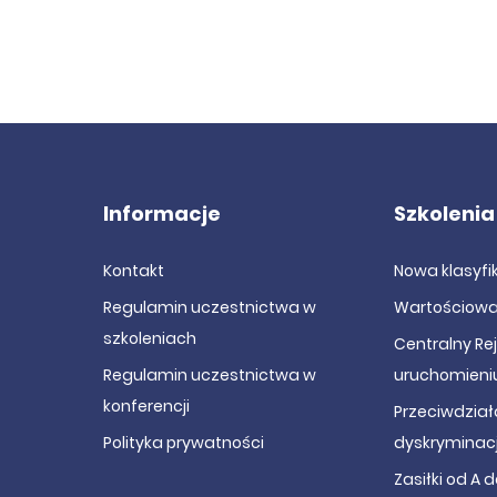
Informacje
Szkolenia
Kontakt
Nowa klasyf
Regulamin uczestnictwa w
Wartościowa
szkoleniach
Centralny Re
Regulamin uczestnictwa w
uruchomieni
konferencji
Przeciwdział
Polityka prywatności
dyskryminacj
Zasiłki od A d