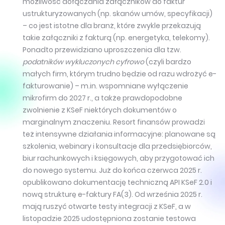
możliwość dołączania załączników do faktur
ustrukturyzowanych (np. skanów umów, specyfikacji)
– co jest istotne dla branż, które zwykle przekazują
takie załączniki z fakturą (np. energetyka, telekomy).
Ponadto przewidziano uproszczenia dla tzw.
podatników wykluczonych cyfrowo
(czyli bardzo
małych firm, którym trudno będzie od razu wdrożyć e-
fakturowanie) – m.in. wspomniane wyłączenie
mikrofirm do 2027 r., a także prawdopodobne
zwolnienie z KSeF niektórych dokumentów o
marginalnym znaczeniu. Resort finansów prowadzi
też intensywne działania informacyjne: planowane są
szkolenia, webinary i konsultacje dla przedsiębiorców,
biur rachunkowych i księgowych, aby przygotować ich
do nowego systemu. Już do końca czerwca 2025 r.
opublikowano dokumentację techniczną API KSeF 2.0 i
nową strukturę e-faktury FA(3). Od września 2025 r.
mają ruszyć otwarte testy integracji z KSeF, a w
listopadzie 2025 udostępniona zostanie testowa