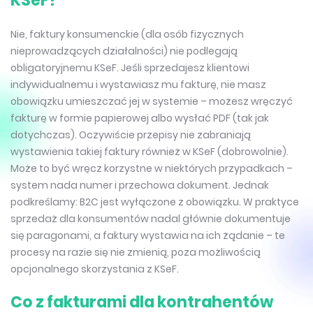
KSeF?
Nie, faktury konsumenckie (dla osób fizycznych
nieprowadzących działalności) nie podlegają
obligatoryjnemu KSeF. Jeśli sprzedajesz klientowi
indywidualnemu i wystawiasz mu fakturę, nie masz
obowiązku umieszczać jej w systemie – możesz wręczyć
fakturę w formie papierowej albo wysłać PDF (tak jak
dotychczas). Oczywiście przepisy nie zabraniają
wystawienia takiej faktury również w KSeF (dobrowolnie).
Może to być wręcz korzystne w niektórych przypadkach –
system nada numer i przechowa dokument. Jednak
podkreślamy: B2C jest wyłączone z obowiązku. W praktyce
sprzedaż dla konsumentów nadal głównie dokumentuje
się paragonami, a faktury wystawia na ich żądanie – te
procesy na razie się nie zmienią, poza możliwością
opcjonalnego skorzystania z KSeF.
Co z fakturami dla kontrahentów