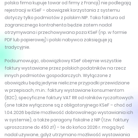
polska firma kupuje towar od firmy z Francji) nie podlegają
rejestracji w KSeF – obowiązek korzystania z systemu
dotyczy tylko podmiotów z polskim NIP. Taka faktura od
zagranicznego kontrahenta będzie zatem nadal
otrzymywana i przechowywana poza KSeF (np. w formie
PDF lub papierowej) i polski nabywca zaksięguje ją
tradycyjnie.
Podsumowując, obowiązkowy KSeF obejmie wszystkie
faktury wystawiane przez polskich podatników na rzecz
innych podmiotów gospodarczych. Wyłączone z
obowiązku będą jedynie nieliczne przypadki przewidziane
w przepisach, m.in.: faktury wystawiane konsumentom
(B2C), specyficzne faktury VAT RR od rolników ryczałtowych
(one także wyłączone są z obligatoryjnego KSeF – choć od
1.04.2026 będzie możliwość dobrowolnego wystawiania ich
w systemie), a także paragony fiskalne z NIP (tzw. faktury
uproszczone do 450 zł) – te do końca 2026 r. mogą być
nadal używane, gdyż utrzymano możliwość wystawiania