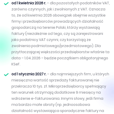
od 1 kwietnia 2026 r.
– dla pozostałych podatników VAT,
zarówno czynnych, jak i zwolnionych z VAT. Oznacza
to, że od kwietnia 2026 obowiązek obejmie wszystkie
firmy i przedsiębiorców prowadzących działalność
gospodarczą na terenie Polski, którzy wystawiają
faktury (niezależnie od tego, czy są zarejestrowani
jako podatnicy VAT czynni, czy korzystają ze
zwolnienia podmiotowego/przedmiotowego). Dla
przytłaczającej większości przedsiębiorstw właśnie ta
data – 1.04.2026 – będzie początkiem obligatoryjnego
KSeF.
od 1 stycznia 2027 r.
– dla najmniejszych firm, u których
miesięczna wartość sprzedaży fakturowanej nie
przekracza 10 tys. zł. Mikroprzedsiębiorcy spełniający
ten warunek otrzymają dodatkowe 9 miesięcy na
wdrożenie e-fakturowania. Innymi słowy, jeśli firma
ma bardzo małe obroty (np. jednoosobowa
działalność wystawiająca sporadycznie faktury na