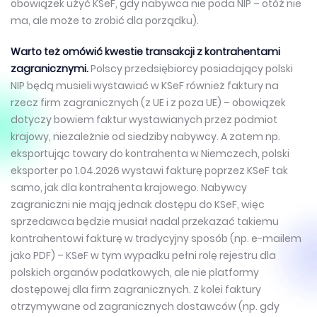
obowiązek użyć KSeF, gdy nabywca nie poda NIP – otóż nie
ma, ale może to zrobić dla porządku).
Warto też omówić kwestie transakcji z kontrahentami
zagranicznymi.
Polscy przedsiębiorcy posiadający polski
NIP będą musieli wystawiać w KSeF również faktury na
rzecz firm zagranicznych (z UE i z poza UE) – obowiązek
dotyczy bowiem faktur wystawianych przez podmiot
krajowy, niezależnie od siedziby nabywcy. A zatem np.
eksportując towary do kontrahenta w Niemczech, polski
eksporter po 1.04.2026 wystawi fakturę poprzez KSeF tak
samo, jak dla kontrahenta krajowego. Nabywcy
zagraniczni nie mają jednak dostępu do KSeF, więc
sprzedawca będzie musiał nadal przekazać takiemu
kontrahentowi fakturę w tradycyjny sposób (np. e-mailem
jako PDF) – KSeF w tym wypadku pełni rolę rejestru dla
polskich organów podatkowych, ale nie platformy
dostępowej dla firm zagranicznych. Z kolei faktury
otrzymywane od zagranicznych dostawców (np. gdy