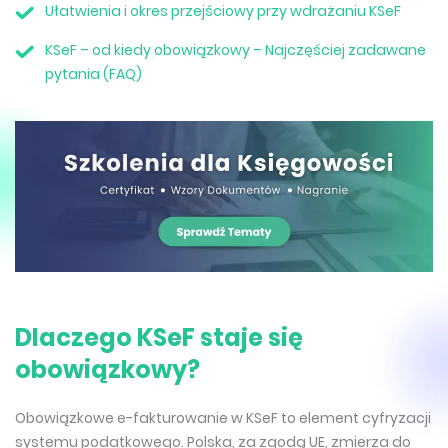
Ułatwienia i okres przejściowy przy wdrażaniu KSeF
KSeF – od kiedy obowiązkowy – Najczęściej zadawane
pytania (FAQ)
Dlaczego KSeF staje się
obowiązkowy?
Obowiązkowe e-fakturowanie w KSeF to element cyfryzacji
systemu podatkowego. Polska, za zgodą UE, zmierza do