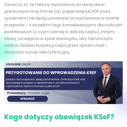
Oznacza to, że faktury wystawione
po danej dacie
granicznej
w innej formie (np. papierowej lub PDF poza
systemem) nie będą uznawane za wystawione w świetle
przepisów – z wszelkimi tego konsekwencjami dla rozliczeń
podatkowych (o czym szerzej w dalszej części). Innymi
słowy, od wejścia w życie obowiązku, aby faktura była
ważna, będzie musiała przejść przez system KSeF i
otrzymać numer identyfikacyjny.
Kogo dotyczy obowiązek KSeF?