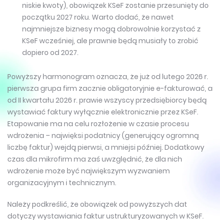
niskie kwoty), obowiązek KSeF zostanie przesunięty do
początku 2027 roku. Warto dodać, że nawet
najmniejsze biznesy mogą dobrowolnie korzystać z
KSeF wcześniej, ale prawnie będą musiały to zrobić
dopiero od 2027.
Powyższy harmonogram oznacza, że już od lutego 2026 r.
pierwsza grupa firm zacznie obligatoryjnie e-fakturować, a
od II kwartału 2026 r. prawie wszyscy przedsiębiorcy będą
wystawiać faktury wyłącznie elektronicznie przez KSeF.
Etapowanie ma na celu rozłożenie w czasie procesu
wdrożenia – najwięksi podatnicy (generujący ogromną
liczbę faktur) wejdą pierwsi, a mniejsi później. Dodatkowy
czas dla mikrofirm ma zaś uwzględnić, że dla nich
wdrożenie może być największym wyzwaniem
organizacyjnym i technicznym.
Należy podkreślić, że obowiązek od powyższych dat
dotyczy wystawiania faktur ustrukturyzowanych w KSeF.