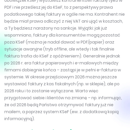
obowiązek KSeF) wystawisz kontrahentowi fakturę tylko w
PDF i nie prześlesz jej do KSeF, to z perspektywy prawa
podatkowego takiej faktury w ogóle nie ma. Kontrahent nie
będzie miał prawa odliczyć z niej VAT ani ująć w kosztach,
a Ty będziesz narażony na sankcje. Wyjątki: jak już
wspomniano, faktury dla konsumentów mogą pozostać
poza KSeF (można je nadal dawać w PDF/papier) oraz
sytuacje awaryjne (tryb offline, ale wtedy i tak finalnie
faktura trafia do KSeF z opóźnieniem). Generalnie jednak
po 2026 r. era faktur papierowych i e-mailowych między
firmami dobiegnie końca – zastąpi je w pełni e-faktura w
systemie. W okresie przejściowym 2026 można jeszcze
wystawiać faktury z kas fiskalnych (np. w sklepie), ale po
2026 roku i to zostanie wyłączone. Warto więc
przygotować siebie i klientów na zmianę – np. informując,
że od 2026 będą Państwo otrzymywać faktury już nie
mailem, a poprzez system KSeF (ew. z dodatkową kopią
informacyjną).