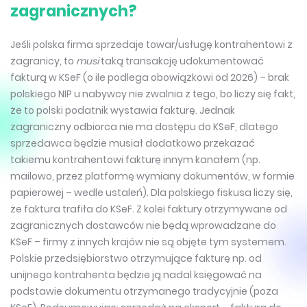
zagranicznych?
Jeśli polska firma sprzedaje towar/usługę kontrahentowi z
zagranicy, to
musi
taką transakcję udokumentować
fakturą w KSeF (o ile podlega obowiązkowi od 2026) – brak
polskiego NIP u nabywcy nie zwalnia z tego, bo liczy się fakt,
że to polski podatnik wystawia fakturę. Jednak
zagraniczny odbiorca nie ma dostępu do KSeF, dlatego
sprzedawca będzie musiał dodatkowo przekazać
takiemu kontrahentowi fakturę innym kanałem (np.
mailowo, przez platformę wymiany dokumentów, w formie
papierowej – wedle ustaleń). Dla polskiego fiskusa liczy się,
że faktura trafiła do KSeF. Z kolei faktury otrzymywane od
zagranicznych dostawców nie będą wprowadzane do
KSeF – firmy z innych krajów nie są objęte tym systemem.
Polskie przedsiębiorstwo otrzymujące fakturę np. od
unijnego kontrahenta będzie ją nadal księgować na
podstawie dokumentu otrzymanego tradycyjnie (poza