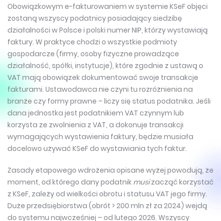
Obowiązkowym e-fakturowaniem w systemie KSeF objęci
zostaną wszyscy podatnicy posiadający siedzibę
działalności w Polsce i polski numer NIP, którzy wystawiają
faktury. W praktyce chodzi o wszystkie podmioty
gospodarcze (firmy, osoby fizyczne prowadzące
działalność, spółki, instytucje), które zgodnie z ustawą o
VAT mają obowiązek dokumentować swoje transakcje
fakturami. Ustawodawca nie czyni tu rozróżnienia na
branże czy formy prawne – liczy się status podatnika. Jeśli
dana jednostka jest podatnikiem VAT czynnym lub
korzysta ze zwolnienia z VAT, a dokonuje transakcji
wymagających wystawienia faktury, będzie musiała
docelowo używać KSeF do wystawiania tych faktur.
Zasady etapowego wdrożenia opisane wyżej powodują, że
moment, od którego dany podatnik
musi
zacząć korzystać
z KSeF, zależy od wielkości obrotu i statusu VAT jego firmy.
Duże przedsiębiorstwa (obrót > 200 mln zł za 2024) wejdą
do systemu najwcześniej – od lutego 2026. Wszyscy