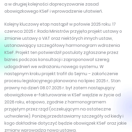
a w drugiej kolejności doprecyzowanie zasad
obowiązkowego KSeF i wprowadzenie ułatwień.
Kolejny kluczowy etap nastąpił w połowie 2025 roku. 17
czerwca 2025 r. Rada Ministrów przyjęła projekt ustawy o
zmianie ustawy o VAT oraz niektórych innych ustaw,
ustanawiający szczegółowy harmonogram wdrożenia
KSeF. Projekt ten potwierdził postulaty zgłaszane przez
biznes podczas konsultacji i zaproponował szereg
udogodnień we wdrażaniu nowego systemu. W
następnym kroku projekt trafił do Sejmu – zakończenie
procesu legislacyjnego planowano na lipiec 2025 r.. Stan
prawny na dzień 08.07.2025 r. był zatem następujący:
obowiązkowe e-fakturowanie w KSeF wejdzie w życie od
2026 roku, etapowo, zgodnie z harmonogramem
przyjętym przez rząd (oczekującym na ostateczne
uchwalenie). Poniżej przedstawiamy szczegóły od kiedy i
kogo dokładnie dotyczyć będzie obowiązek KSeF oraz jakie
zmiany wprowadza nowa ustawa.