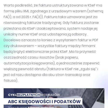
Warto podkreślić, że faktura ustrukturyzowana w KSeF ma
formę pliku XML zgodnego z urzędowym wzorem (schemą
FA(1), a od 2025 r. FA(3)). Faktura taka uznawana jest za
równoważną fakturze tradycyjnej. Gdy faktura zostanie
przesłana do KSeF i zaakceptowana, system nadaje jej
unikalny numer KSeF oraz udostępnia ją odbiorcy.
Docelowo oznacza to koniec z wysyłaniem faktur w PDF
czy drukowaniem – wszystkie faktury między firmami
będą krążyć elektronicznie przez KSeF. Ma to przynieść
oszczędność czasu i kosztów (brak papieru,
automatyzacja księgowania), a jednocześnie zapewnić
większą pewność obrotu (faktura w KSeF nie „zgubi się” i
jest od razu dostępna dla obu stron transakcji oraz
fiskusa).