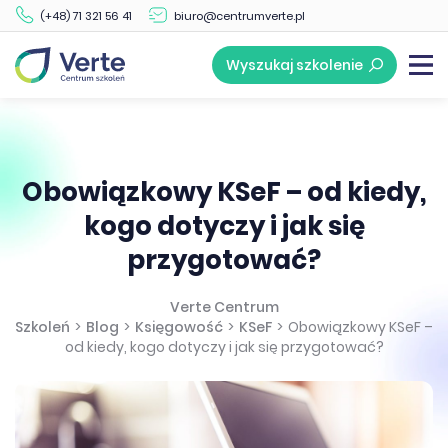
(+48) 71 321 56 41
biuro@centrumverte.pl
Wyszukaj szkolenie
Obowiązkowy KSeF – od kiedy,
kogo dotyczy i jak się
przygotować?
Verte Centrum
Szkoleń
>
Blog
>
Księgowość
>
KSeF
>
Obowiązkowy KSeF –
od kiedy, kogo dotyczy i jak się przygotować?