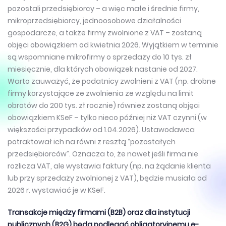
pozostali przedsiębiorcy – a więc małe i średnie firmy,
mikroprzedsiębiorcy, jednoosobowe działalności
gospodarcze, a także firmy zwolnione z VAT – zostaną
objęci obowiązkiem od kwietnia 2026. Wyjątkiem w terminie
są wspomniane mikrofirmy o sprzedaży do 10 tys. zł
miesięcznie, dla których obowiązek nastanie od 2027.
Warto zauważyć, że podatnicy zwolnieni z VAT (np. drobne
firmy korzystające ze zwolnienia ze względu na limit
obrotów do 200 tys. zł rocznie) również zostaną objęci
obowiązkiem KSeF – tylko nieco później niż VAT czynni (w
większości przypadków od 1.04.2026). Ustawodawca
potraktował ich na równi z resztą “pozostałych
przedsiębiorców”. Oznacza to, że nawet jeśli firma nie
rozlicza VAT, ale wystawia faktury (np. na żądanie klienta
lub przy sprzedaży zwolnionej z VAT), będzie musiała od
2026 r. wystawiać je w KSeF.
Transakcje między firmami (B2B) oraz dla instytucji
publicznych (B2G) będą podlegać obligatoryjnemu e-