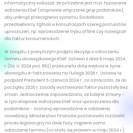
informatyczny wskazał, że potrzebne jest m.in. fazowanie
wdrożenia KSeF (stopniowe włączanie grup podatników),
aby uniknąć przeciążenia systemu. Dodatkowo
przedsiębiorcy zgłosili w konsultacjach szereg postulatów
uproszczeń, np. wprowadzenie trybu offline czy rozwiązań
dla faktur konsumenckich.
W związku z powyższym podjęto decyzję o odroczeniu
terminu obowiązkowego KSeF. Ustawa z dnia 9 maja 2024
r. (Dz. U. 2024 poz. 852) przesunęła datę wejścia w życie
obowiązku e-fakturowania na 1 lutego 2026 r.. Ustawę tę
podpisał Prezydent 5 czerwca 2024 r., co oznaczało, że do
początku 2026 r. zasady wystawiania faktur pozostały bez
zmian. Jednocześnie zapowiedziano, że kolejne zmiany –
w tym etapowe wdrażanie KSeF oraz uproszczenia dla
podatników – zostaną wprowadzone w oddzielnej
nowelizacji. Ministerstwo Finansów postanowiło rozdzielić
proces legislacyjny na dwie fazy: najpierw samo
odroczenie terminu (co stało się prawem w maju 2024 r.),