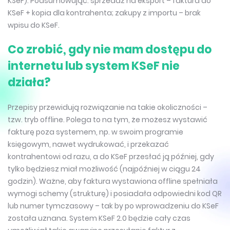
KSeF). Podsumowując: sprzedaż na eksport – faktura do
KSeF + kopia dla kontrahenta; zakupy z importu – brak
wpisu do KSeF.
Co zrobić, gdy nie mam dostępu do
internetu lub system KSeF nie
działa?
Przepisy przewidują rozwiązanie na takie okoliczności –
tzw. tryb offline. Polega to na tym, że możesz wystawić
fakturę poza systemem, np. w swoim programie
księgowym, nawet wydrukować, i przekazać
kontrahentowi od razu, a do KSeF przesłać ją później, gdy
tylko będziesz miał możliwość (najpóźniej w ciągu 24
godzin). Ważne, aby faktura wystawiona offline spełniała
wymogi schemy (strukturę) i posiadała odpowiedni kod QR
lub numer tymczasowy – tak by po wprowadzeniu do KSeF
została uznana. System KSeF 2.0 będzie cały czas