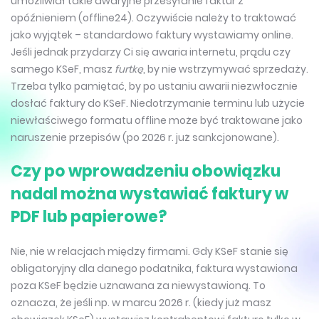
umożliwiał takie awaryjne przesyłanie faktur z
opóźnieniem (offline24). Oczywiście należy to traktować
jako wyjątek – standardowo faktury wystawiamy online.
Jeśli jednak przydarzy Ci się awaria internetu, prądu czy
samego KSeF, masz
furtkę
, by nie wstrzymywać sprzedaży.
Trzeba tylko pamiętać, by po ustaniu awarii niezwłocznie
dosłać faktury do KSeF. Niedotrzymanie terminu lub użycie
niewłaściwego formatu offline może być traktowane jako
naruszenie przepisów (po 2026 r. już sankcjonowane).
Czy po wprowadzeniu obowiązku
nadal można wystawiać faktury w
PDF lub papierowe?
Nie, nie w relacjach między firmami. Gdy KSeF stanie się
obligatoryjny dla danego podatnika, faktura wystawiona
poza KSeF będzie uznawana za niewystawioną. To
oznacza, że jeśli np. w marcu 2026 r. (kiedy już masz