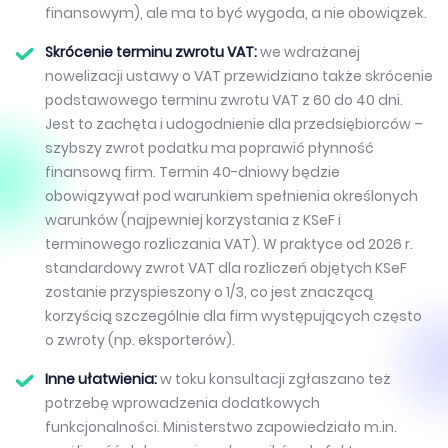
finansowym), ale ma to być wygoda, a nie obowiązek.
Skrócenie terminu zwrotu VAT:
we wdrażanej
nowelizacji ustawy o VAT przewidziano także skrócenie
podstawowego terminu zwrotu VAT z 60 do 40 dni.
Jest to zachęta i udogodnienie dla przedsiębiorców –
szybszy zwrot podatku ma poprawić płynność
finansową firm. Termin 40-dniowy będzie
obowiązywał pod warunkiem spełnienia określonych
warunków (najpewniej korzystania z KSeF i
terminowego rozliczania VAT). W praktyce od 2026 r.
standardowy zwrot VAT dla rozliczeń objętych KSeF
zostanie przyspieszony o 1/3, co jest znaczącą
korzyścią szczególnie dla firm występujących często
o zwroty (np. eksporterów).
Inne ułatwienia:
w toku konsultacji zgłaszano też
potrzebę wprowadzenia dodatkowych
funkcjonalności. Ministerstwo zapowiedziało m.in.