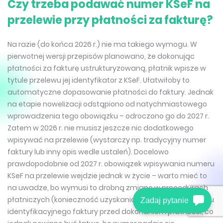
Czy trzeba podawać numer KSeF na
przelewie przy płatności za fakturę?
Na razie (do końca 2026 r.) nie ma takiego wymogu. W
pierwotnej wersji przepisów planowano, że dokonując
płatności za fakturę ustrukturyzowaną, płatnik wpisze w
tytule przelewu jej identyfikator z KSeF. Ułatwiłoby to
automatyczne dopasowanie płatności do faktury. Jednak
na etapie nowelizacji odstąpiono od natychmiastowego
wprowadzenia tego obowiązku – odroczono go do 2027 r.
Zatem w 2026 r. nie musisz jeszcze nic dodatkowego
wpisywać na przelewie (wystarczy np. tradycyjny numer
faktury lub inny opis wedle ustaleń). Docelowo
prawdopodobnie od 2027 r. obowiązek wpisywania numeru
KSeF na przelewie wejdzie jednak w życie – warto mieć to
na uwadze, bo wymusi to drobną zmianę w procedurach
płatniczych (konieczność uzyskania od wystawcy numeru
Zadaj pytanie
identyfikacyjnego faktury przed dokonaniem płatności, co