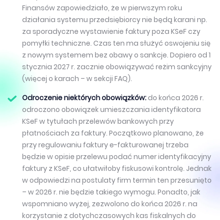
Finansów zapowiedziało, że w pierwszym roku
działania systemu przedsiębiorcy nie będą karani np.
za sporadyczne wystawienie faktury poza KSeF czy
pomyłki techniczne. Czas ten ma służyć oswojeniu się
z nowym systemem bez obawy o sankcje. Dopiero od 1
stycznia 2027 r. zacznie obowiązywać reżim sankcyjny
(więcej o karach – w sekcji FAQ).
Odroczenie niektórych obowiązków:
do końca 2026 r.
odroczono obowiązek umieszczania identyfikatora
KSeF w tytułach przelewów bankowych przy
płatnościach za faktury. Początkowo planowano, że
przy regulowaniu faktury e-fakturowanej trzeba
będzie w opisie przelewu podać numer identyfikacyjny
faktury z KSeF, co ułatwiłoby fiskusowi kontrolę. Jednak
w odpowiedzi na postulaty firm termin ten przesunięto
– w 2026 r. nie będzie takiego wymogu. Ponadto, jak
wspomniano wyżej, zezwolono do końca 2026 r. na
korzystanie z dotychczasowych kas fiskalnych do