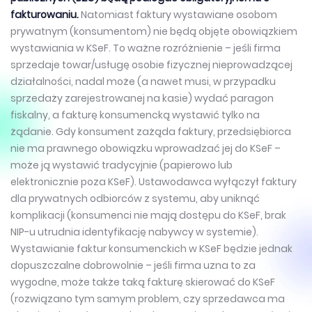
fakturowaniu.
Natomiast faktury wystawiane osobom
prywatnym (konsumentom) nie będą objęte obowiązkiem
wystawiania w KSeF. To ważne rozróżnienie – jeśli firma
sprzedaje towar/usługę osobie fizycznej nieprowadzącej
działalności, nadal może (a nawet musi, w przypadku
sprzedaży zarejestrowanej na kasie) wydać paragon
fiskalny, a fakturę konsumencką wystawić tylko na
żądanie. Gdy konsument zażąda faktury, przedsiębiorca
nie ma prawnego obowiązku wprowadzać jej do KSeF –
może ją wystawić tradycyjnie (papierowo lub
elektronicznie poza KSeF). Ustawodawca wyłączył faktury
dla prywatnych odbiorców z systemu, aby uniknąć
komplikacji (konsumenci nie mają dostępu do KSeF, brak
NIP-u utrudnia identyfikację nabywcy w systemie).
Wystawianie faktur konsumenckich w KSeF będzie jednak
dopuszczalne dobrowolnie – jeśli firma uzna to za
wygodne, może także taką fakturę skierować do KSeF
(rozwiązano tym samym problem, czy sprzedawca ma