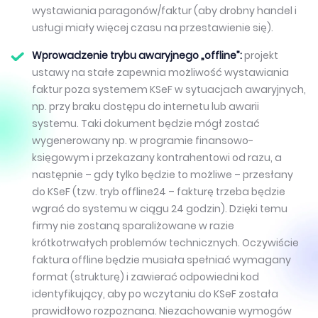
wystawiania paragonów/faktur (aby drobny handel i
usługi miały więcej czasu na przestawienie się).
Wprowadzenie trybu awaryjnego „offline”:
projekt
ustawy na stałe zapewnia możliwość wystawiania
faktur poza systemem KSeF w sytuacjach awaryjnych,
np. przy braku dostępu do internetu lub awarii
systemu. Taki dokument będzie mógł zostać
wygenerowany np. w programie finansowo-
księgowym i przekazany kontrahentowi od razu, a
następnie – gdy tylko będzie to możliwe – przesłany
do KSeF (tzw. tryb offline24 – fakturę trzeba będzie
wgrać do systemu w ciągu 24 godzin). Dzięki temu
firmy nie zostaną sparaliżowane w razie
krótkotrwałych problemów technicznych. Oczywiście
faktura offline będzie musiała spełniać wymagany
format (strukturę) i zawierać odpowiedni kod
identyfikujący, aby po wczytaniu do KSeF została
prawidłowo rozpoznana. Niezachowanie wymogów