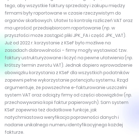
tego, aby wszystkie faktury sprzedaży i zakupu między
firmami były raportowane w czasie rzeczywistym do
organów skarbowych. Ułatwi to kontrolę rozliczeń VAT oraz
ma uprościć przedsiębiorcom raportowanie (np. w
przyszłości może zastąpić pliki JPK_FA i część JPK_VAT).
Już od 2022 r. korzystanie z KSeF było możliwe na
zasadach dobrowolności – firmy mogły wystawiać tzw.
faktury ustrukturyzowane i liczyć na pewne ułatwienia (np.
krótszy termin zwrotu VAT). Jednak dopiero wprowadzenie
obowiązku korzystania z KSeF dla wszystkich podatników
zapewni pełne wykorzystanie potencjału systemu. Rząd
argumentuje, że powszechne e-fakturowanie uszczelni
system VAT oraz odciąży firmy od części obowiązków (np.
przechowywania kopii faktur papierowych). Sam system
KSeF zapewnia też dodatkowe funkcje, jak
natychmiastowa weryfikacja poprawności danych i
nadanie unikalnego numeru identyfikacyjnego każdej
fakturze.