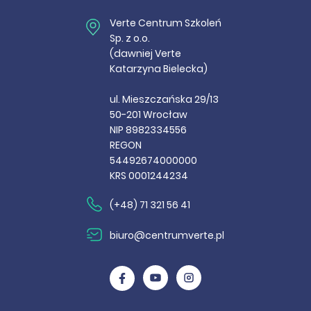
Verte Centrum Szkoleń
Sp. z o.o.
(dawniej Verte
Katarzyna Bielecka)
ul. Mieszczańska 29/13
50-201 Wrocław
NIP 8982334556
REGON
54492674000000
KRS 0001244234
(+48) 71 321 56 41
biuro@centrumverte.pl