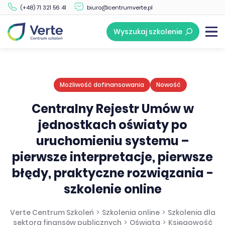
(+48) 71 321 56 41
biuro@centrumverte.pl
Cena szkolenia:
Formularz zgłoszeniowy
429 zł / os. + VAT
Wyszukaj szkolenie
Możliwość dofinansowania
Nowość
Centralny Rejestr Umów w
jednostkach oświaty po
uruchomieniu systemu –
pierwsze interpretacje, pierwsze
błędy, praktyczne rozwiązania -
szkolenie online
Verte Centrum Szkoleń
>
Szkolenia online
>
Szkolenia dla
sektora finansów publicznych
>
Oświata
>
Księgowość