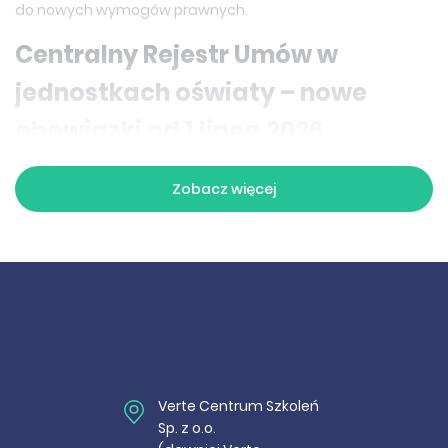
do nowych wymogów prawnych.
Centralny Rejestr Umów w
jednostkach oświaty – nowe
obowiązki od 1 lipca 2026
Od 1 lipca 2026 r. centralny rejestr umów jednostek sektora
Zobacz więcej
finansów publicznych (CRU JSFP) stanie się obowiązkowym
narzędziem transparentności finansowej również dla
jednostek oświatowych. Każda szkoła, przedszkole oraz
inna jednostka oświaty publicznej, jako jednostka sektora
finansów publicznych, będzie zobowiązana do ujawniania
informacji o zawieranych umowach – niezależnie od ich
wartości. Reforma ta znacząco poszerza zakres danych,
które należy udostępniać w rejestrze, eliminując
wcześniejsze progi kwotowe (np. 10 000 zł). Szkolenie
omawia, jak skutecznie wdrożyć ten obowiązek bez
Verte Centrum Szkoleń
zbędnej zwłoki.
Sp. z o.o.