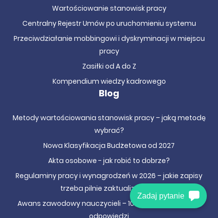
danych z obowiązku udostępniania, co również zostanie
Wartościowanie stanowisk pracy
omówione podczas szkolenia.
Centralny Rejestr Umów po uruchomieniu systemu
Kwestie sporne i ryzyka związane
Przeciwdziałanie mobbingowi i dyskryminacji w miejscu
z CRU – co powinien wiedzieć
pracy
Zasiłki od A do Z
kierownik jednostki oświaty?
Kompendium wiedzy kadrowego
Blog
Wdrożenie i obsługa Centralnego Rejestru Umów
Jednostek Sektora Finansów Publicznych wiąże się nie tylko
z obowiązkiem technicznym, ale też odpowiedzialnością
Metody wartościowania stanowisk pracy – jaką metodę
prawną. Kierownicy jednostek muszą rozumieć m.in.
wybrać?
konsekwencje nieudostępnienia informacji w
Nowa Klasyfikacja Budżetowa od 2027
przewidzianym terminie 30 dni oraz ryzyka wynikające ze
zmian przepisów regulujących funkcjonowanie
Akta osobowe - jak robić to dobrze?
Centralnego Rejestru Umów.
Regulaminy pracy i wynagrodzeń w 2026 – jakie zapisy
Rejestr umów a system
trzeba pilnie zaktualizować?
Zadaj pytanie
Awans zawodowy nauczycieli – 10 kluczowych pytań i
teleinformatyczny – jak
odpowiedzi