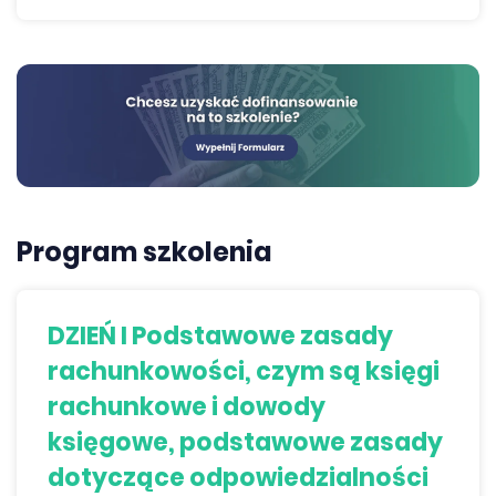
Program szkolenia
DZIEŃ I Podstawowe zasady
rachunkowości, czym są księgi
rachunkowe i dowody
księgowe, podstawowe zasady
dotyczące odpowiedzialności