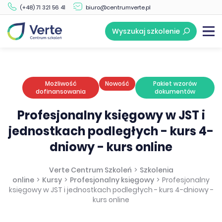
(+48) 71 321 56 41
biuro@centrumverte.pl
Cena szkolenia:
Formularz zgłoszeniowy
1699 zł / os. + VAT
Wyszukaj szkolenie
Możliwość
Nowość
Pakiet wzorów
dofinansowania
dokumentów
Profesjonalny księgowy w JST i
jednostkach podległych - kurs 4-
dniowy - kurs online
Verte Centrum Szkoleń
>
Szkolenia
online
>
Kursy
>
Profesjonalny księgowy
>
Profesjonalny
księgowy w JST i jednostkach podległych - kurs 4-dniowy -
kurs online