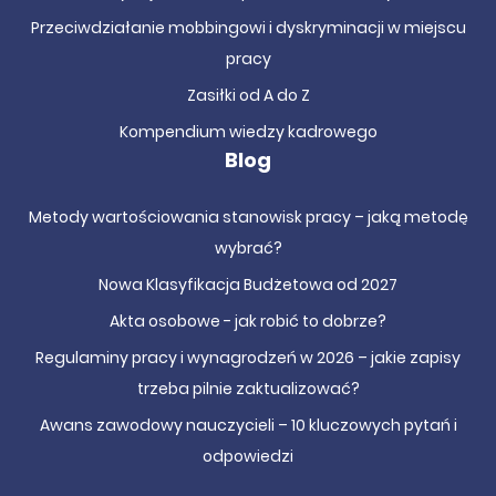
zamówień publicznych –
Przeciwdziałanie mobbingowi i dyskryminacji w miejscu
korelacja systemu z realizacją
pracy
umów
Zasiłki od A do Z
Wdrożenie
KSeF
w jednostkach sektora finansów
Kompendium wiedzy kadrowego
publicznych dotyczy również obszaru realizacji umów –
Blog
faktury ustrukturyzowane muszą być prawidłowo
powiązane z dokumentacją kontraktową, a zapisy
Metody wartościowania stanowisk pracy – jaką metodę
umowne nierzadko wymagają aktualizacji, by
wybrać?
odpowiadały nowym wymogom fakturowania. Nasze
Nowa Klasyfikacja Budżetowa od 2027
szkolenia omawiają przykłady modyfikacji zapisów
umownych pod kątem
KSeF
oraz pokazują, jak
Akta osobowe - jak robić to dobrze?
zorganizować spójny obieg dokumentów między działem
Regulaminy pracy i wynagrodzeń w 2026 – jakie zapisy
zamówień a księgowością.
trzeba pilnie zaktualizować?
Uczestnicy poznają praktyczne aspekty pracy z fakturami
Awans zawodowy nauczycieli – 10 kluczowych pytań i
ustrukturyzowanymi w kontekście realizowanych
odpowiedzi
kontraktów. Szkolenia są na bieżąco dostosowywane do