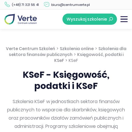
(+48) 71 321 56 41
biuro@centrumverte.pl
Wyszukaj szkolenie
Verte Centrum Szkoleń
>
Szkolenia online
>
Szkolenia dla
sektora finansów publicznych
>
Księgowość, podatki i
KSeF
>
KSeF
KSeF - Księgowość,
podatki i KSeF
Szkolenia KSeF w jednostkach sektora finansów
publicznych to wsparcie dla skarbników, księgowych
oraz pracowników działów zamówień publicznych i
administracji. Programy szkoleniowe obejmują