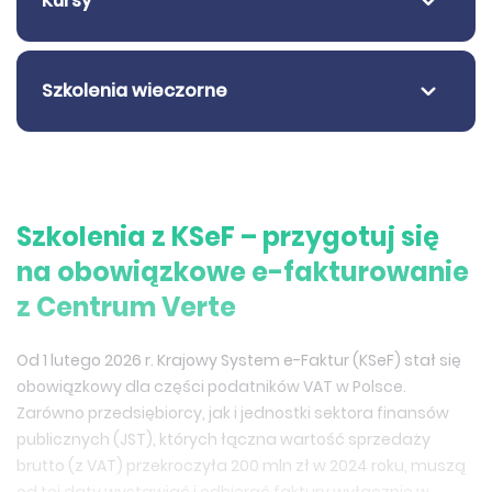
Kursy
Szkolenia wieczorne
Szkolenia z KSeF – przygotuj się
na obowiązkowe e-fakturowanie
z Centrum Verte
Od 1 lutego 2026 r. Krajowy System e-Faktur (KSeF) stał się
obowiązkowy dla części podatników VAT w Polsce.
Zarówno przedsiębiorcy, jak i jednostki sektora finansów
publicznych (JST), których łączna wartość sprzedaży
brutto (z VAT) przekroczyła 200 mln zł w 2024 roku, muszą