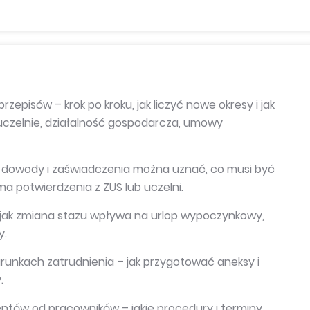
zepisów – krok po kroku, jak liczyć nowe okresy i jak
uczelnie, działalność gospodarcza, umowy
 dowody i zaświadczenia można uznać, co musi być
a potwierdzenia z ZUS lub uczelni.
– jak zmiana stażu wpływa na urlop wypoczynkowy,
y.
arunkach zatrudnienia – jak przygotować aneksy i
.
ntów od pracowników – jakie procedury i terminy