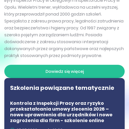
Były Inspektor Pracy w Okręgowym Inspektoracie Pracy w
Opolu. Wieloletni trener, wykładowca na uczelni wyższej,
który przeprowadził ponad 2000 godzin szkoleń.
Specjalista z zakresu prawa pracy, legalności zatrudnienia
oraz bezpieczeństwa i higieny pracy. Od 1997 związany z
szeroko pojętym zarządzaniem ludźmi. Posiada
doświadczenie z zakresu stosowania i interpretacji
dokonywanych przez organy państwowe oraz najlepszych
praktyk stosowanych przez podmioty prywatne.
Dowiedz się więcej
Szkolenia powiązane tematycznie
Kontrola z Inspekcji Pracy oraz ryzyko
przekształcania umowy zlecenia 2026 –
nowe uprawnienia dla urzędników i nowe
zagrożenia dla firm - szkolenie online