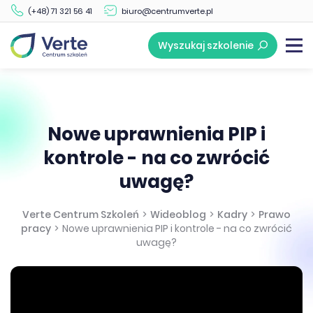
(+48) 71 321 56 41
biuro@centrumverte.pl
Wyszukaj szkolenie
Nowe uprawnienia PIP i
kontrole - na co zwrócić
uwagę?
Verte Centrum Szkoleń
>
Wideoblog
>
Kadry
>
Prawo
pracy
>
Nowe uprawnienia PIP i kontrole - na co zwrócić
uwagę?