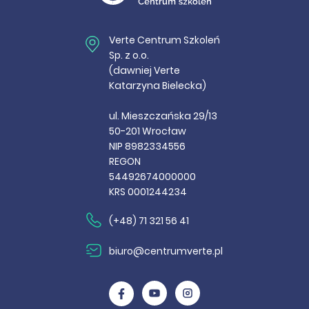
Verte Centrum Szkoleń
Sp. z o.o.
(dawniej Verte
Katarzyna Bielecka)
ul. Mieszczańska 29/13
50-201 Wrocław
NIP 8982334556
REGON
54492674000000
KRS 0001244234
(+48) 71 321 56 41
biuro@centrumverte.pl