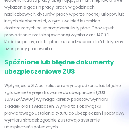
ewidencji czasu pracy, obejmujących m.in. nieprawidłowe
wykazanie godzin pracy, pracy w godzinach
nadliczbowych, dyżurów, pracy w porze nocnej, urlopów lub
innych nieobecności, w tym zwolnień lekarskich
dostarczonych po sporządzeniu listy płac. Obowiązek
prowadzenia rzetelnej ewidencji wynika z art. 149 § 1
Kodeksu pracy, a lista płac musi odzwierciedlać faktyczny
czas pracy pracownika.
Spóźnione lub błędne dokumenty
ubezpieczeniowe ZUS
Wpłynięcie e ZLA po naliczeniu wynagrodzenia lub błędne
zgłoszenie/wyrejestrowanie do ubezpieczeń (ZUS
ZUA/ZZA/ZWUA) wymaga korekty podstaw wymiaru
składek oraz świadczeń. Wynika to z obowiązku
prawidłowego ustalania tytułu do ubezpieczeń i podstawy
wymiaru składek zgodnie z ustawą o systemie
ubezpieczeń społecznych.