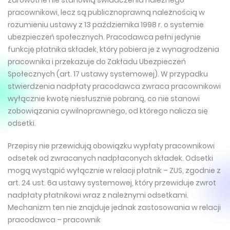
zdrowotne nie stanowią świadczenia należnego
pracownikowi, lecz są publicznoprawną należnością w
rozumieniu ustawy z 13 października 1998 r. o systemie
ubezpieczeń społecznych. Pracodawca pełni jedynie
funkcję płatnika składek, który pobiera je z wynagrodzenia
pracownika i przekazuje do Zakładu Ubezpieczeń
Społecznych (art. 17 ustawy systemowej). W przypadku
stwierdzenia nadpłaty pracodawca zwraca pracownikowi
wyłącznie kwotę niesłusznie pobraną, co nie stanowi
zobowiązania cywilnoprawnego, od którego nalicza się
odsetki.
Przepisy nie przewidują obowiązku wypłaty pracownikowi
odsetek od zwracanych nadpłaconych składek. Odsetki
mogą wystąpić wyłącznie w relacji płatnik – ZUS, zgodnie z
art. 24 ust. 6a ustawy systemowej, który przewiduje zwrot
nadpłaty płatnikowi wraz z należnymi odsetkami.
Mechanizm ten nie znajduje jednak zastosowania w relacji
pracodawca – pracownik