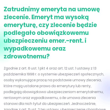
Zatrudnimy emeryta na umowę
zlecenie. Emeryt ma wysoką
emeryturę, czy zlecenie będzie
podlegało obowiązkowemu
ubezpieczeniu emer.-rent. i
wypadkowemu oraz
zdrowotnemu?
Zgodnie z art. 6 ust. 1 pkt 4 oraz art. 12 ust. 1 ustawy z 13
października 1998 r. o systemie ubezpieczeń społecznych,
osoby wykonujące pracę na podstawie umowy zlecenia,
które mają ustalone prawo do emerytury lub renty,
podlegają obowiązkowo ubezpieczeniom emerytalnemu,
rentowym oraz wypadkowemu, o ile umowa zlecenia
stanowi dla nich tytuł do ubezpieczeń. Jednocześnie,
zgodnie z art. 11 ust. 2 tej ustawy, ubezpieczenie chorobowe