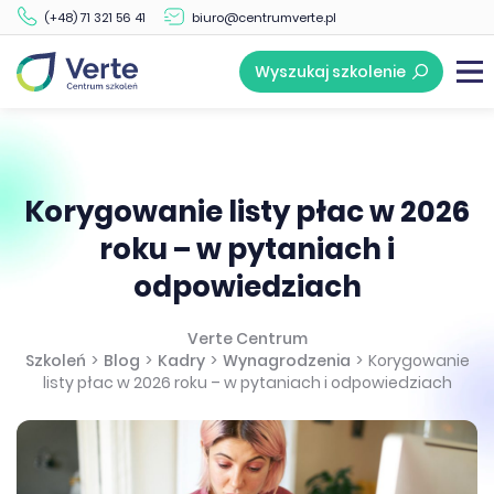
(+48) 71 321 56 41
biuro@centrumverte.pl
Wyszukaj szkolenie
Korygowanie listy płac w 2026
roku – w pytaniach i
odpowiedziach
Verte Centrum
Szkoleń
>
Blog
>
Kadry
>
Wynagrodzenia
>
Korygowanie
listy płac w 2026 roku – w pytaniach i odpowiedziach