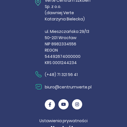
Verte Centrum Szkoleń
Sp. z o.o.
(dawniej Verte
Katarzyna Bielecka)
ul. Mieszczańska 29/13
50-201 Wrocław
NIP 8982334556
REGON
54492674000000
KRS 0001244234
(+48) 71 321 56 41
biuro@centrumverte.pl
Ustawienia prywatności