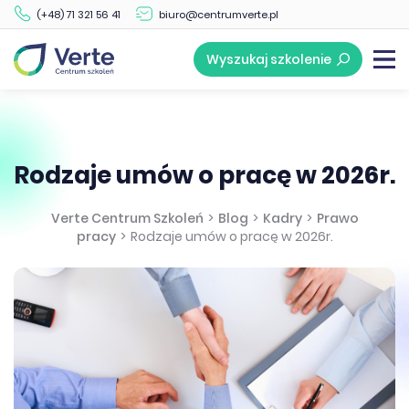
(+48) 71 321 56 41
biuro@centrumverte.pl
Wyszukaj szkolenie
Rodzaje umów o pracę w 2026r.
Verte Centrum Szkoleń
>
Blog
>
Kadry
>
Prawo
pracy
>
Rodzaje umów o pracę w 2026r.