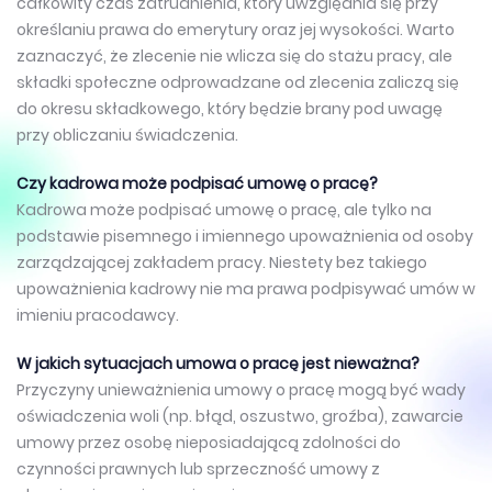
całkowity czas zatrudnienia, który uwzględnia się przy
określaniu prawa do emerytury oraz jej wysokości. Warto
zaznaczyć, że zlecenie nie wlicza się do stażu pracy, ale
składki społeczne odprowadzane od zlecenia zaliczą się
do okresu składkowego, który będzie brany pod uwagę
przy obliczaniu świadczenia.
Czy kadrowa może podpisać umowę o pracę?
Kadrowa może podpisać umowę o pracę, ale tylko na
podstawie pisemnego i imiennego upoważnienia od osoby
zarządzającej zakładem pracy. Niestety bez takiego
upoważnienia kadrowy nie ma prawa podpisywać umów w
imieniu pracodawcy.
W jakich sytuacjach umowa o pracę jest nieważna?
Przyczyny unieważnienia umowy o pracę mogą być wady
oświadczenia woli (np. błąd, oszustwo, groźba), zawarcie
umowy przez osobę nieposiadającą zdolności do
czynności prawnych lub sprzeczność umowy z