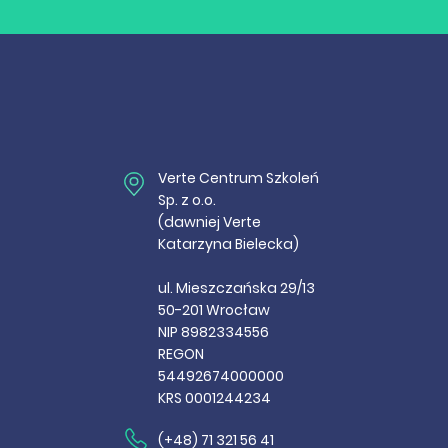
Verte Centrum Szkoleń
Sp. z o.o.
(dawniej Verte
Katarzyna Bielecka)
ul. Mieszczańska 29/13
50-201 Wrocław
NIP 8982334556
REGON
54492674000000
KRS 0001244234
(+48) 71 321 56 41