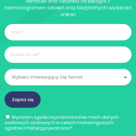
tematyki oraz będziesz na bieżąco z
harmonogramem szkoleń oraz bezpłatnych wydarzeń
online!
Wyrażam zgodę na przetwarzanie moich danych
osobowych osobowych w celach marketingowych
zgodnie z
Polityką prywatności
*