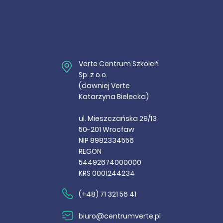
Verte Centrum Szkoleń
Sp. z o.o.
(dawniej Verte
Katarzyna Bielecka)
ul. Mieszczańska 29/13
50-201 Wrocław
NIP 8982334556
REGON
54492674000000
KRS 0001244234
(+48) 71 321 56 41
biuro@centrumverte.pl