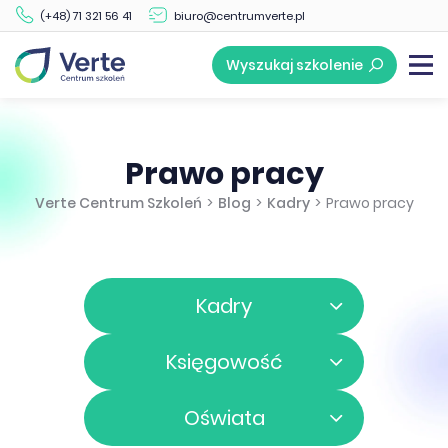
(+48) 71 321 56 41
biuro@centrumverte.pl
Wyszukaj szkolenie
Prawo pracy
Verte Centrum Szkoleń
>
Blog
>
Kadry
>
Prawo pracy
Kadry
Księgowość
Oświata