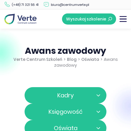
(+48) 71 321 56 41
biuro@centrumverte.pl
Wyszukaj szkolenie
Awans zawodowy
Verte Centrum Szkoleń
>
Blog
>
Oświata
>
Awans
zawodowy
Kadry
Księgowość
Oświata