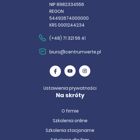
NIP 8982334556
REGON
54492674000000
KRS 0001244234
(+48) 71 321 56 41
biuro@centrumverte.pl
Ustawienia prywatności
Na skróty
O firmie
Szkolenia online
Szkolenia stacjonarne