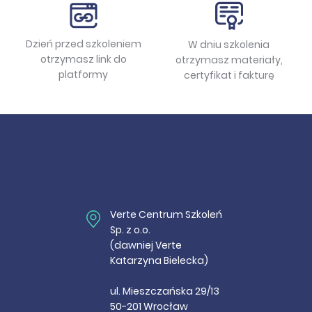
Dzień przed szkoleniem
W dniu szkolenia
otrzymasz link do
otrzymasz materiały,
platformy
certyfikat i fakturę
Verte Centrum Szkoleń
Sp. z o.o.
(dawniej Verte
Katarzyna Bielecka)
ul. Mieszczańska 29/13
50-201 Wrocław