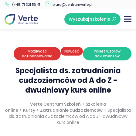
(+48) 71 321 56 41
biuro@centrumverte.pl
Wyszukaj szkolenie
Możliwość
Nowość
Pakiet wzorów
dofinansowania
dokumentów
Specjalista ds. zatrudniania
cudzoziemców od A do Z -
dwudniowy kurs online
Verte Centrum Szkoleń
>
Szkolenia
online
>
Kursy
>
Zatrudnianie cudzoziemców
>
Specjalista
ds. zatrudniania cudzoziemców od A do Z - dwudniowy
kurs online