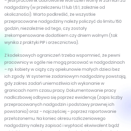
– jeśli pracownik dobrowolnie woli dzień wolny w zamian za
nadgodziny (w przeliczeniu 1:1 lub 1,5:1, zależnie od
okoliczności). Warto podkreślić, że wszystkie
przepracowane nadgodziny należy policzyć do limitu 150
godzin, niezależnie od tego, czy zostały
zrekompensowane dodatkiem czy dniem wolnym (tak
wynika z praktyki PIP i orzecznictwa).
Z kodeksowych ograniczeń trzeba wspomnieć, że pewni
pracownicy w ogóle nie mogą pracować w nadgodzinach
– np. kobiety w ciąży czy opiekunowie małych dzieci bez
ich zgody. W systemie zadaniowym nadgodziny powstają,
gdy zakres zadań uniemożliwia ich wykonanie w
granicach norm czasu pracy. Dokumentowanie pracy
nadliczbowej odbywa się poprzez ewidencję (zapis liczby
przepracowanych nadgodzin i podstawy prawnej ich
powstania) oraz – najczęściej – poprzez raportowanie
przełożonemu. Na koniec okresu rozliczeniowego
nadgodziny należy zapisać i wypłacić ekwiwalent bądź