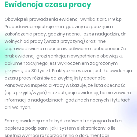
Ewidencja czasu pracy
Obowiązek prowadzenia ewidencji wynika z art. 149 k.p.
Pracodawca rejestruje m.in. godziny rozpoczęcia i
zakończenia pracy, godziny nocne, liczbę nadgodzin, dni
wolnych od pracy (wraz z przyczyną) oraz inne
usprawiedliwione i nieusprawiedliwione nieobecności. Za
brak ewidencji grozi sankcja: niewypełnienie obowiązku
dokumentacyjnego jest wykroczeniem zagrożonym
grzywną do 30 tys. zł. Praktycznie ważne jest, że ewidencja
czasu pracy różni się od zwykłej listy obecności –
Państwowa Inspekcja Pracy wskazuje, że lista obecności
(spis przyjść/wyjść) nie zastępuje ewidencji, bo nie zawiera
informacji o nadgodzinach, godzinach nocnych i tytułach
dni wolnych.
Formą ewidencji może być zarówno tradycyjna kartka
papieru z podpisami, jak i system elektroniczny, o ile
spełnia wymogi rozporządzenia o dokumentacji