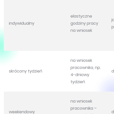
elastyczne
j
indywidualny
godziny pracy
p
na wniosek
na wniosek
pracownika, np.
skrócony tydzień
d
4-dniowy
tydzień
na wniosek
pracownika –
weekendowy
d