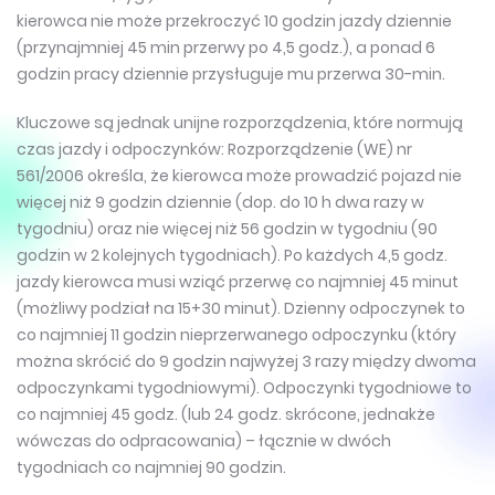
kierowca nie może przekroczyć 10 godzin jazdy dziennie
(przynajmniej 45 min przerwy po 4,5 godz.), a ponad 6
godzin pracy dziennie przysługuje mu przerwa 30-min.
Kluczowe są jednak unijne rozporządzenia, które normują
czas jazdy i odpoczynków: Rozporządzenie (WE) nr
561/2006 określa, że kierowca może prowadzić pojazd nie
więcej niż 9 godzin dziennie (dop. do 10 h dwa razy w
tygodniu) oraz nie więcej niż 56 godzin w tygodniu (90
godzin w 2 kolejnych tygodniach). Po każdych 4,5 godz.
jazdy kierowca musi wziąć przerwę co najmniej 45 minut
(możliwy podział na 15+30 minut). Dzienny odpoczynek to
co najmniej 11 godzin nieprzerwanego odpoczynku (który
można skrócić do 9 godzin najwyżej 3 razy między dwoma
odpoczynkami tygodniowymi). Odpoczynki tygodniowe to
co najmniej 45 godz. (lub 24 godz. skrócone, jednakże
wówczas do odpracowania) – łącznie w dwóch
tygodniach co najmniej 90 godzin.