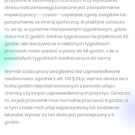
przydatne w sezonowych branżach. Przy wydłużeniu
okresu rozliczeniowego konieczne jest zawiadomienie
inspekcji pracy i – często – uzyskanie zgody związków lub
porozumienie ze stroną społeczną. W praktyce oznacza
to, że np. w systemie równoważnym tygodniowym, gdzie
doba ma 12 godzin, średnia tygodniowa nie przekracza 40
godzin, ale rzeczywiście w niektórych tygodniach
pracownik może spędzić w pracy do 48 godzin, o ile w
pozostałych tygodniach średnia wraca do normy.
Wymiar czasu pracy uwzględnia też usprawiedliwione
nieobecności: zgodnie z art. 130 § 3 k.p. wymiar obniża się o
liczbę godzin nieprzepracowanych z powodu urlopu,
choroby czy innych usprawiedliwionych przyczyn. Oznacza
to, że jeśli pracownik miał normalnie pracować 8 godzin, a
w tym czasie miał urlop wypoczynkowy lub zwolnienie
lekarskie, wymiar za ten okres jest pomniejszony o 8
godzin.