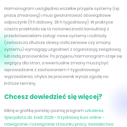
Harmonogram uwzględnia wszelkie przyjęte systemy (np.
pracę zmianową) i musi gwarantować obowiązkowe
odpoczynki (11 h dobowy, 35 h tygodniowy). W praktyce
często przekłada się to na konieczność konsultacji z
przedstawicielami załogi: nowe systemy i rozkłady
(zwłaszcza dłuższe okresy rozliczeniowe czy zmiany
systemu) wymagają uzgodnień z organizacją związkową
lub radą pracowników. Po przyjęciu harmonogram staje się
wiążący dla stron, a ewentualne zmiany muszą być
wprowadzane z zachowaniem 1-tygodniowego
wyprzedzenia, chyba że pracownik wyrazi zgodę na
krótsze terminy.
Chcesz dowiedzieć się więcej?
Kliknij w grafikę poniżej i poznaj program
szkolenia:
Specjalista ds. kadr 2026 - trzydniowy kurs online -
nawiązanie i rozwiązanie stosunku pracy, świadectwa