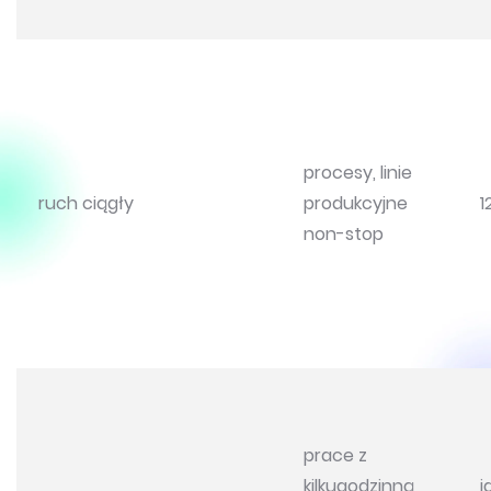
procesy, linie
ruch ciągły
produkcyjne
1
non-stop
prace z
kilkugodzinną
j