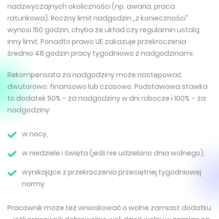
nadzwyczajnych okoliczności (np. awaria, praca
ratunkowa). Roczny limit nadgodzin „z konieczności”
wynosi 150 godzin, chyba że układ czy regulamin ustalą
inny limit. Ponadto prawo UE zakazuje przekroczenia
średnio 48 godzin pracy tygodniowo z nadgodzinami.
Rekompensata za nadgodziny może następować
dwutorowo: finansowo lub czasowo. Podstawowa stawka
to dodatek 50% – za nadgodziny w dni robocze i 100% – za
nadgodziny:
w nocy,
w niedziele i święta (jeśli nie udzielono dnia wolnego),
wynikające z przekroczenia przeciętnej tygodniowej
normy.
Pracownik może też wnioskować o wolne zamiast dodatku