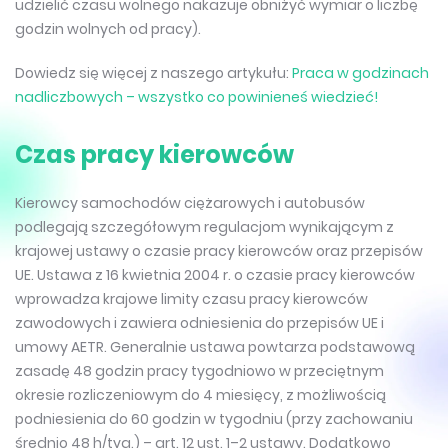
udzielić czasu wolnego nakazuje obniżyć wymiar o liczbę
godzin wolnych od pracy).
Dowiedz się więcej z naszego artykułu:
Praca w godzinach
nadliczbowych – wszystko co powinieneś wiedzieć!
Czas pracy kierowców
Kierowcy samochodów ciężarowych i autobusów
podlegają szczegółowym regulacjom wynikającym z
krajowej ustawy o czasie pracy kierowców oraz przepisów
UE. Ustawa z 16 kwietnia 2004 r. o czasie pracy kierowców
wprowadza krajowe limity czasu pracy kierowców
zawodowych i zawiera odniesienia do przepisów UE i
umowy AETR. Generalnie ustawa powtarza podstawową
zasadę 48 godzin pracy tygodniowo w przeciętnym
okresie rozliczeniowym do 4 miesięcy, z możliwością
podniesienia do 60 godzin w tygodniu (przy zachowaniu
średnio 48 h/tyg.) – art. 12 ust. 1–2 ustawy. Dodatkowo