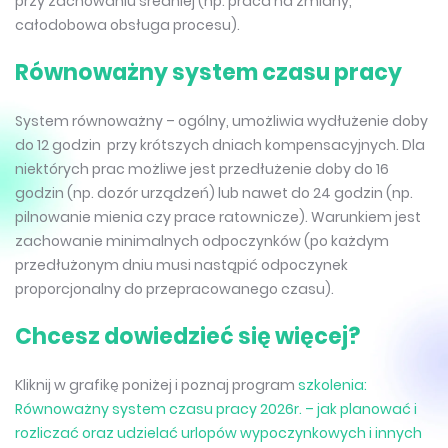
przy zachowaniu średniej (np. praca na zmiany,
całodobowa obsługa procesu).
Równoważny system czasu pracy
System równoważny – ogólny, umożliwia wydłużenie doby
do 12 godzin przy krótszych dniach kompensacyjnych. Dla
niektórych prac możliwe jest przedłużenie doby do 16
godzin (np. dozór urządzeń) lub nawet do 24 godzin (np.
pilnowanie mienia czy prace ratownicze). Warunkiem jest
zachowanie minimalnych odpoczynków (po każdym
przedłużonym dniu musi nastąpić odpoczynek
proporcjonalny do przepracowanego czasu).
Chcesz dowiedzieć się więcej?
Kliknij w grafikę poniżej i poznaj program
szkolenia:
Równoważny system czasu pracy 2026r. – jak planować i
rozliczać oraz udzielać urlopów wypoczynkowych i innych