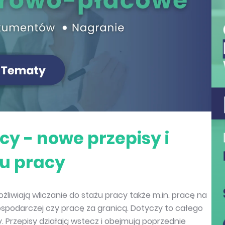
y - nowe przepisy i
żu pracy
żliwiają wliczanie do stażu pracy także m.in. pracę na
spodarczej czy pracę za granicą. Dotyczy to całego
. Przepisy działają wstecz i obejmują poprzednie