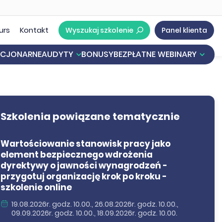
urs
Kontakt
Wyszukaj szkolenie
Panel klienta
ACJONARNE
AUDYTY
BONUSY
BEZPŁATNE WEBINARY
acy
e Informacji Oświatowej
Nowe przepisy o mobbingu. Jak przygotować się krok po kroku na rewolucyjne zmiany w mobbingu?
Inwentaryzacja roczna - najważniejsze kwestie praktyczne
Akademia Oświaty - bezpłatny kurs z certyfikatem
Szkolenia powiązane tematycznie
Wartościowanie stanowisk pracy jako
element bezpiecznego wdrożenia
dyrektywy o jawności wynagrodzeń -
przygotuj organizację krok po kroku -
szkolenie online
19.08.2026r. godz. 10.00., 26.08.2026r. godz. 10.00.,
09.09.2026r. godz. 10.00., 18.09.2026r. godz. 10.00.