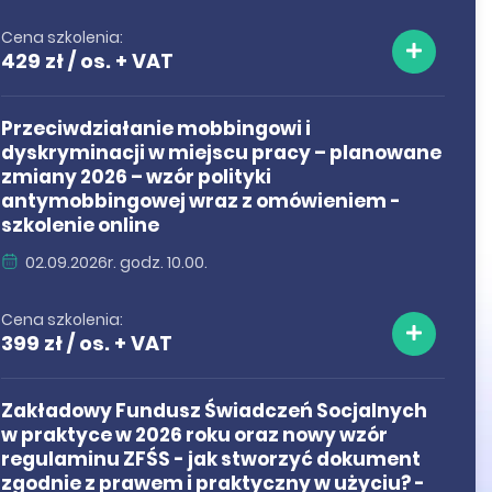
Cena szkolenia:
429 zł / os. + VAT
Przeciwdziałanie mobbingowi i
dyskryminacji w miejscu pracy – planowane
zmiany 2026 – wzór polityki
antymobbingowej wraz z omówieniem -
szkolenie online
02.09.2026r. godz. 10.00.
Cena szkolenia:
399 zł / os. + VAT
Zakładowy Fundusz Świadczeń Socjalnych
w praktyce w 2026 roku oraz nowy wzór
regulaminu ZFŚS - jak stworzyć dokument
zgodnie z prawem i praktyczny w użyciu? -