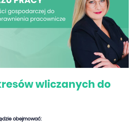
kresów wliczanych do
 będzie obejmować: