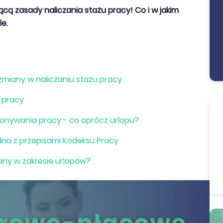
cą zasady naliczania stażu pracy! Co i w jakim
le.
 zmiany w naliczaniu stażu pracy
 pracy
ykonywania pracy - co oprócz urlopu?
na z przepisami Kodeksu Pracy
any w zakresie urlopów?