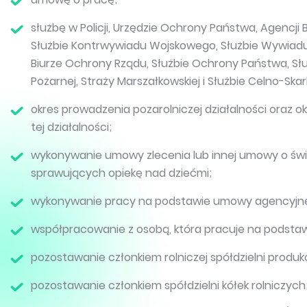
służbę w Policji, Urzędzie Ochrony Państwa, Agenc
Służbie Kontrwywiadu Wojskowego, Służbie Wywiad
Biurze Ochrony Rządu, Służbie Ochrony Państwa, Słu
Pożarnej, Straży Marszałkowskiej i Służbie Celno-Ska
okres prowadzenia pozarolniczej działalności oraz
tej działalności;
wykonywanie umowy zlecenia lub innej umowy o świ
sprawujących opiekę nad dziećmi;
wykonywanie pracy na podstawie umowy agencyjne
współpracowanie z osobą, która pracuje na podstaw
pozostawanie członkiem rolniczej spółdzielni produkc
pozostawanie członkiem spółdzielni kółek rolniczych