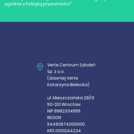
zgodnie z
Polityką prywatności
*
Verte Centrum Szkoleń
Sp. z o.o.
(dawniej Verte
Katarzyna Bielecka)
ul. Mieszczańska 29/13
50-201 Wrocław
NIP 8982334556
REGON
54492674000000
KRS 0001244234