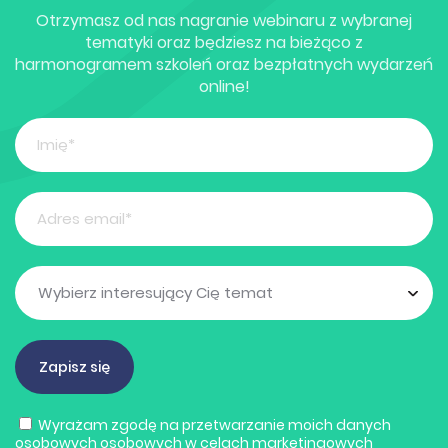
Otrzymasz od nas nagranie webinaru z wybranej
tematyki oraz będziesz na bieżąco z
harmonogramem szkoleń oraz bezpłatnych wydarzeń
online!
Wyrażam zgodę na przetwarzanie moich danych
osobowych osobowych w celach marketingowych