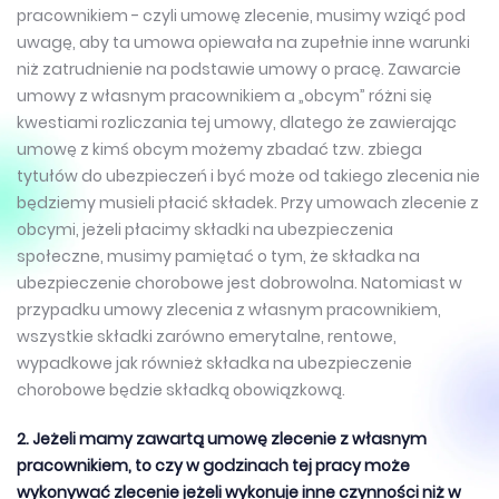
pracownikiem - czyli umowę zlecenie, musimy wziąć pod
uwagę, aby ta umowa opiewała na zupełnie inne warunki
niż zatrudnienie na podstawie umowy o pracę. Zawarcie
umowy z własnym pracownikiem a „obcym” różni się
kwestiami rozliczania tej umowy, dlatego że zawierając
umowę z kimś obcym możemy zbadać tzw. zbiega
tytułów do ubezpieczeń i być może od takiego zlecenia nie
będziemy musieli płacić składek. Przy umowach zlecenie z
obcymi, jeżeli płacimy składki na ubezpieczenia
społeczne, musimy pamiętać o tym, że składka na
ubezpieczenie chorobowe jest dobrowolna. Natomiast w
przypadku umowy zlecenia z własnym pracownikiem,
wszystkie składki zarówno emerytalne, rentowe,
wypadkowe jak również składka na ubezpieczenie
chorobowe będzie składką obowiązkową.
2. Jeżeli mamy zawartą umowę zlecenie z własnym
pracownikiem, to czy w godzinach tej pracy może
wykonywać zlecenie jeżeli wykonuje inne czynności niż w