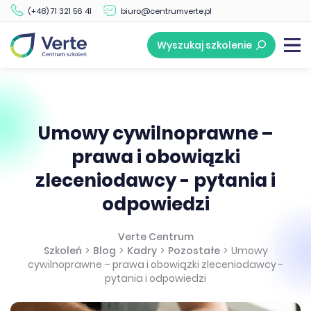
(+48) 71 321 56 41
biuro@centrumverte.pl
Wyszukaj szkolenie
Umowy cywilnoprawne –
prawa i obowiązki
zleceniodawcy - pytania i
odpowiedzi
Verte Centrum
Szkoleń
>
Blog
>
Kadry
>
Pozostałe
>
Umowy
cywilnoprawne – prawa i obowiązki zleceniodawcy -
pytania i odpowiedzi