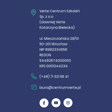
Verte Centrum Szkoleń
Sp. z o.o.
(dawniej Verte
Katarzyna Bielecka)
ul. Mieszczańska 29/13
50-201 Wrocław
NIP 8982334556
REGON
54492674000000
KRS 0001244234
(+48) 71 321 56 41
biuro@centrumverte.pl