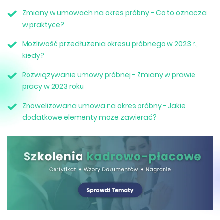
Zmiany w umowach na okres próbny - Co to oznacza
w praktyce?
Możliwość przedłużenia okresu próbnego w 2023 r.,
kiedy?
Rozwiązywanie umowy próbnej - Zmiany w prawie
pracy w 2023 roku
Znowelizowana umowa na okres próbny - Jakie
dodatkowe elementy może zawierać?